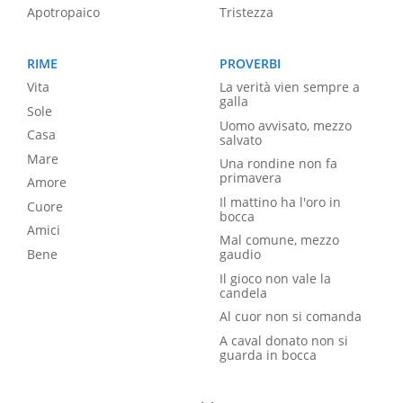
Apotropaico
Tristezza
RIME
PROVERBI
Vita
La verità vien sempre a
galla
Sole
Uomo avvisato, mezzo
Casa
salvato
Mare
Una rondine non fa
primavera
Amore
Il mattino ha l'oro in
Cuore
bocca
Amici
Mal comune, mezzo
Bene
gaudio
Il gioco non vale la
candela
Al cuor non si comanda
A caval donato non si
guarda in bocca