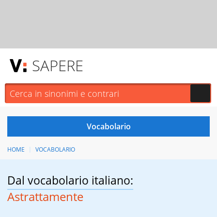
SAPERE
HOME
VOCABOLARIO
Dal vocabolario italiano:
Astrattamente