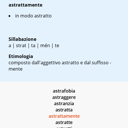
astrattamente
in modo astratto
Sillabazione
a | strat | ta | mén | te
Etimologia
composto dall'aggettivo astratto e dal suffisso -
mente
astrafobia
astraggere
astranzia
astratta
astrattamente
astratte