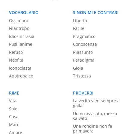
VOCABOLARIO
SINONIMI E CONTRARI
Ossimoro
Libertà
Filantropo
Facile
Idiosincrasia
Pragmatico
Pusillanime
Conoscenza
Refuso
Riassunto
Neofita
Paradigma
Iconoclasta
Gioia
Apotropaico
Tristezza
RIME
PROVERBI
Vita
La verità vien sempre a
galla
Sole
Uomo avvisato, mezzo
Casa
salvato
Mare
Una rondine non fa
primavera
Amore