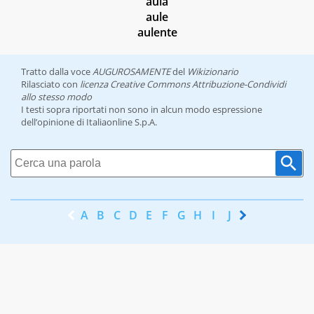
aula
aule
aulente
Tratto dalla voce
AUGUROSAMENTE
del
Wikizionario
Rilasciato con
licenza Creative Commons Attribuzione-Condividi
allo stesso modo
I testi sopra riportati non sono in alcun modo espressione
dell’opinione di Italiaonline S.p.A.
A
B
C
D
E
F
G
H
I
J
K
L
M
N