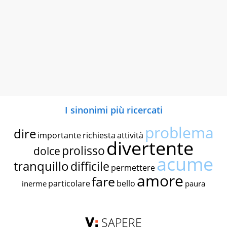
I sinonimi più ricercati
problema
dire
importante
richiesta
attività
divertente
prolisso
dolce
acume
tranquillo
difficile
permettere
amore
fare
particolare
bello
inerme
paura
SAPERE