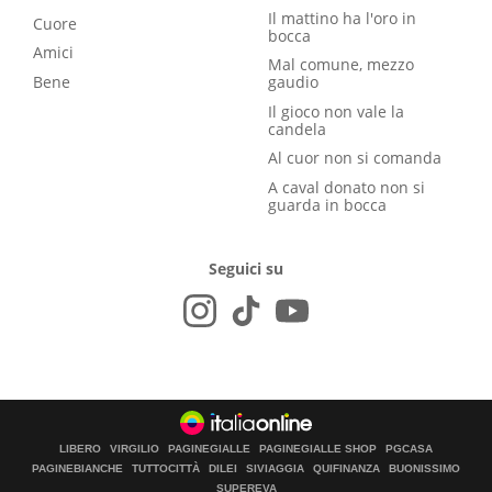
Il mattino ha l'oro in
Cuore
bocca
Amici
Mal comune, mezzo
Bene
gaudio
Il gioco non vale la
candela
Al cuor non si comanda
A caval donato non si
guarda in bocca
Seguici su
LIBERO
VIRGILIO
PAGINEGIALLE
PAGINEGIALLE SHOP
PGCASA
PAGINEBIANCHE
TUTTOCITTÀ
DILEI
SIVIAGGIA
QUIFINANZA
BUONISSIMO
SUPEREVA