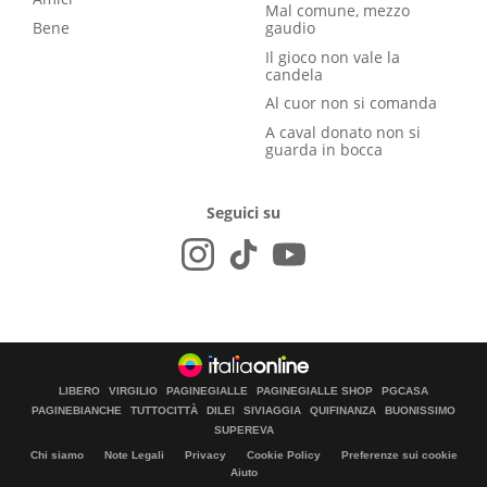
Mal comune, mezzo
Bene
gaudio
Il gioco non vale la
candela
Al cuor non si comanda
A caval donato non si
guarda in bocca
Seguici su
LIBERO
VIRGILIO
PAGINEGIALLE
PAGINEGIALLE SHOP
PGCASA
PAGINEBIANCHE
TUTTOCITTÀ
DILEI
SIVIAGGIA
QUIFINANZA
BUONISSIMO
SUPEREVA
Chi siamo
Note Legali
Privacy
Cookie Policy
Preferenze sui cookie
Aiuto