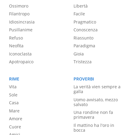
Ossimoro
Libertà
Filantropo
Facile
Idiosincrasia
Pragmatico
Pusillanime
Conoscenza
Refuso
Riassunto
Neofita
Paradigma
Iconoclasta
Gioia
Apotropaico
Tristezza
RIME
PROVERBI
Vita
La verità vien sempre a
galla
Sole
Uomo avvisato, mezzo
Casa
salvato
Mare
Una rondine non fa
primavera
Amore
Il mattino ha l'oro in
Cuore
bocca
Amici