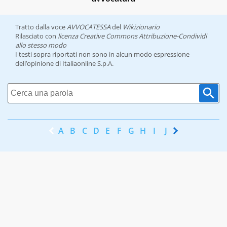
Tratto dalla voce
AVVOCATESSA
del
Wikizionario
Rilasciato con
licenza Creative Commons Attribuzione-Condividi
allo stesso modo
I testi sopra riportati non sono in alcun modo espressione
dell’opinione di Italiaonline S.p.A.
A
B
C
D
E
F
G
H
I
J
K
L
M
N