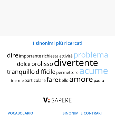
I sinonimi più ricercati
problema
dire
importante
richiesta
attività
divertente
prolisso
dolce
acume
tranquillo
difficile
permettere
amore
fare
particolare
bello
inerme
paura
SAPERE
VOCABOLARIO
SINONIMI E CONTRARI