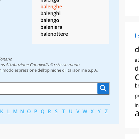
balenghe
balenghi
balengo
baleniera
balenottere
I
d
ionario
at
ns Attribuzione-Condividi allo stesso modo
d
un modo espressione dell’opinione di Italiaonline S.p.A.
t
p
i
K
L
M
N
O
P
Q
R
S
T
U
V
W
X
Y
Z