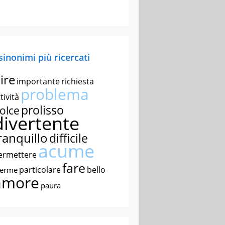
 sinonimi più ricercati
ire
importante
richiesta
problema
tività
prolisso
olce
divertente
ranquillo
difficile
acume
ermettere
fare
particolare
bello
nerme
amore
paura