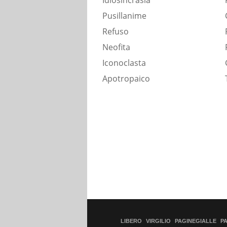
Idiosincrasia
Pusillanime
Refuso
Neofita
Iconoclasta
Apotropaico
LIBERO
VIRGILIO
PAGINEGIALLE
P