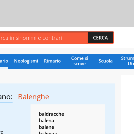
Come si
Strum
ario
Neologismi
Rimario
Scuola
scrive
Uti
ano:
Balenghe
baldracche
balena
balene
go
balenga