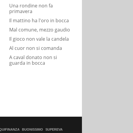
Una rondine non fa
primavera
Il mattino ha l'oro in bocca
Mal comune, mezzo gaudio
Il gioco non vale la candela
Al cuor non si comanda
A caval donato non si
guarda in bocca
QUIFINANZA
BUONISSIMO
SUPEREVA