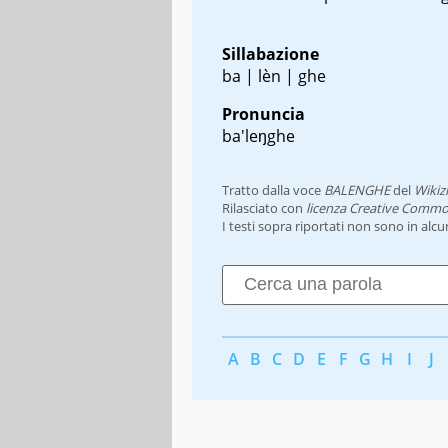
Sillabazione
ba | lèn | ghe
Pronuncia
ba'leŋghe
Tratto dalla voce
BALENGHE
del
Wikiz
Rilasciato con
licenza Creative Commo
I testi sopra riportati non sono in alc
A
B
C
D
E
F
G
H
I
J