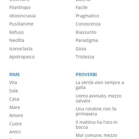
Filantropo
Facile
Idiosincrasia
Pragmatico
Pusillanime
Conoscenza
Refuso
Riassunto
Neofita
Paradigma
Iconoclasta
Gioia
Apotropaico
Tristezza
RIME
PROVERBI
Vita
La verità vien sempre a
galla
Sole
Uomo avvisato, mezzo
Casa
salvato
Mare
Una rondine non fa
primavera
Amore
Il mattino ha l'oro in
Cuore
bocca
Amici
Mal comune, mezzo