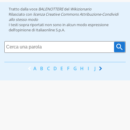
Tratto dalla voce
BALENOTTERE
del
Wikizionario
Rilasciato con
licenza Creative Commons Attribuzione-Condividi
allo stesso modo
I testi sopra riportati non sono in alcun modo espressione
dell’opinione di Italiaonline S.p.A.
A
B
C
D
E
F
G
H
I
J
K
L
M
N