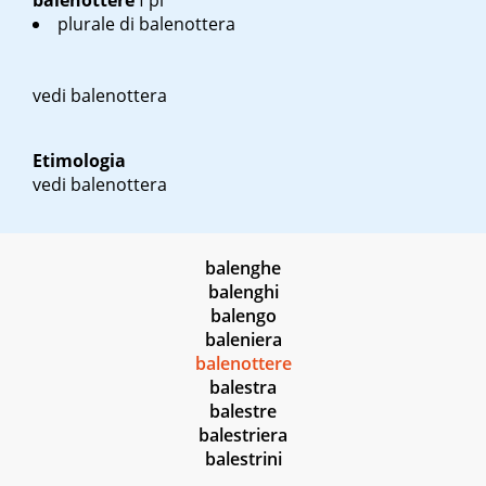
balenottere
f pl
plurale di balenottera
vedi balenottera
Etimologia
vedi balenottera
balenghe
balenghi
balengo
baleniera
balenottere
balestra
balestre
balestriera
balestrini