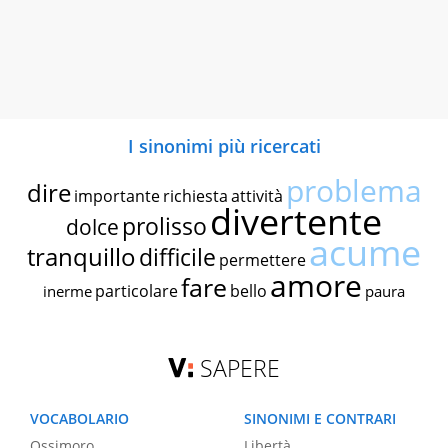
I sinonimi più ricercati
problema
dire
importante
richiesta
attività
divertente
prolisso
dolce
acume
tranquillo
difficile
permettere
amore
fare
particolare
bello
inerme
paura
SAPERE
VOCABOLARIO
SINONIMI E CONTRARI
Ossimoro
Libertà