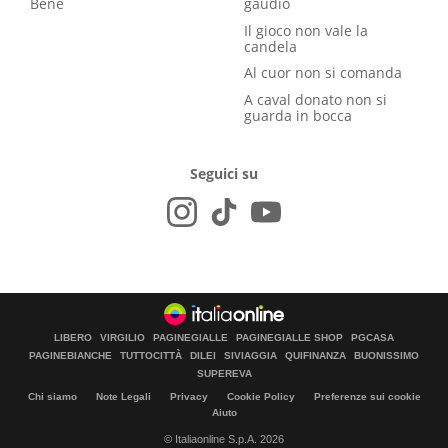
Bene
gaudio
Il gioco non vale la
candela
Al cuor non si comanda
A caval donato non si
guarda in bocca
Seguici su
LIBERO
VIRGILIO
PAGINEGIALLE
PAGINEGIALLE SHOP
PGCASA
PAGINEBIANCHE
TUTTOCITTÀ
DILEI
SIVIAGGIA
QUIFINANZA
BUONISSIMO
SUPEREVA
Chi siamo
Note Legali
Privacy
Cookie Policy
Preferenze sui cookie
Aiuto
© Italiaonline S.p.A. 2026