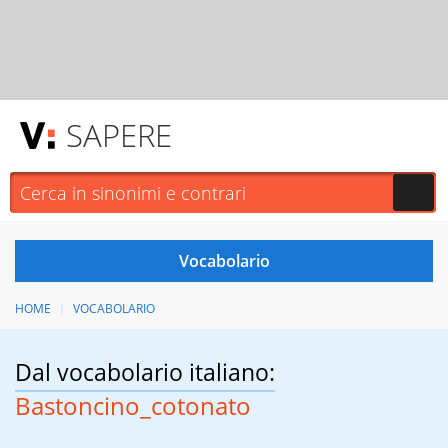
SAPERE
HOME
VOCABOLARIO
Dal vocabolario italiano:
Bastoncino_cotonato