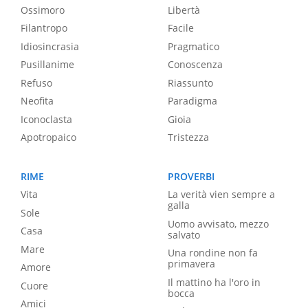
Ossimoro
Libertà
Filantropo
Facile
Idiosincrasia
Pragmatico
Pusillanime
Conoscenza
Refuso
Riassunto
Neofita
Paradigma
Iconoclasta
Gioia
Apotropaico
Tristezza
RIME
PROVERBI
Vita
La verità vien sempre a
galla
Sole
Uomo avvisato, mezzo
Casa
salvato
Mare
Una rondine non fa
primavera
Amore
Il mattino ha l'oro in
Cuore
bocca
Amici