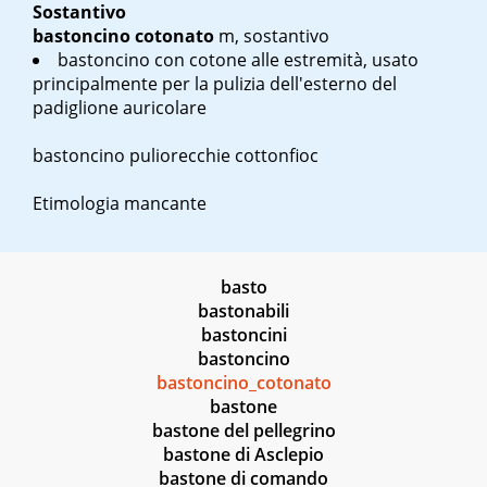
Sostantivo
bastoncino cotonato
m
, sostantivo
bastoncino con cotone alle estremità, usato
principalmente per la pulizia dell'esterno del
padiglione auricolare
bastoncino puliorecchie cottonfioc
Etimologia mancante
basto
bastonabili
bastoncini
bastoncino
bastoncino_cotonato
bastone
bastone del pellegrino
bastone di Asclepio
bastone di comando