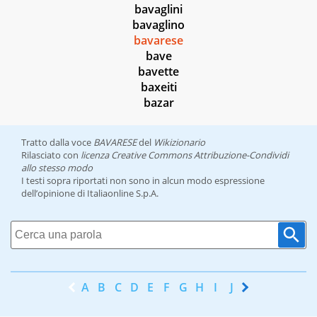
bavaglini
bavaglino
bavarese
bave
bavette
baxeiti
bazar
Tratto dalla voce
BAVARESE
del
Wikizionario
Rilasciato con
licenza Creative Commons Attribuzione-Condividi
allo stesso modo
I testi sopra riportati non sono in alcun modo espressione
dell’opinione di Italiaonline S.p.A.
A
B
C
D
E
F
G
H
I
J
K
L
M
N