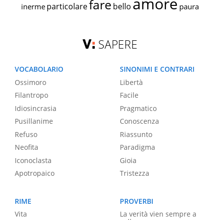
amore
fare
particolare
bello
inerme
paura
SAPERE
VOCABOLARIO
SINONIMI E CONTRARI
Ossimoro
Libertà
Filantropo
Facile
Idiosincrasia
Pragmatico
Pusillanime
Conoscenza
Refuso
Riassunto
Neofita
Paradigma
Iconoclasta
Gioia
Apotropaico
Tristezza
RIME
PROVERBI
Vita
La verità vien sempre a