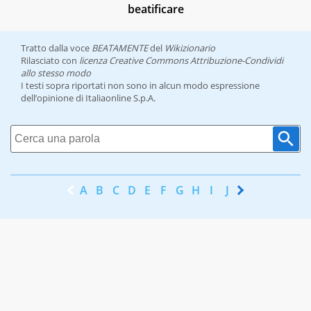
beatificare
Tratto dalla voce
BEATAMENTE
del
Wikizionario
Rilasciato con
licenza Creative Commons Attribuzione-Condividi
allo stesso modo
I testi sopra riportati non sono in alcun modo espressione
dell’opinione di Italiaonline S.p.A.
A
B
C
D
E
F
G
H
I
J
K
L
M
N