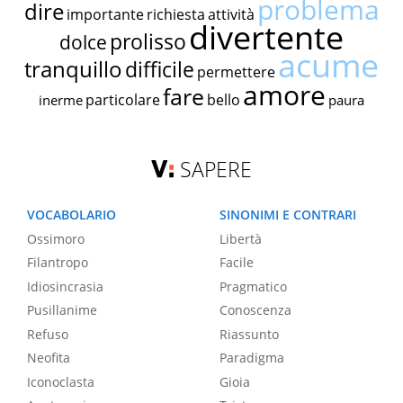
problema
dire
importante
richiesta
attività
divertente
prolisso
dolce
acume
tranquillo
difficile
permettere
amore
fare
particolare
bello
inerme
paura
SAPERE
VOCABOLARIO
SINONIMI E CONTRARI
Ossimoro
Libertà
Filantropo
Facile
Idiosincrasia
Pragmatico
Pusillanime
Conoscenza
Refuso
Riassunto
Neofita
Paradigma
Iconoclasta
Gioia