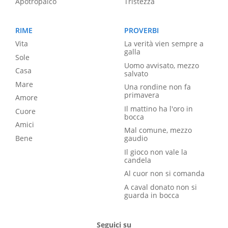
Apotropaico
Tristezza
RIME
PROVERBI
Vita
La verità vien sempre a
galla
Sole
Uomo avvisato, mezzo
Casa
salvato
Mare
Una rondine non fa
primavera
Amore
Il mattino ha l'oro in
Cuore
bocca
Amici
Mal comune, mezzo
Bene
gaudio
Il gioco non vale la
candela
Al cuor non si comanda
A caval donato non si
guarda in bocca
Seguici su