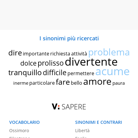
I sinonimi più ricercati
problema
dire
importante
richiesta
attività
divertente
prolisso
dolce
acume
tranquillo
difficile
permettere
amore
fare
particolare
bello
inerme
paura
SAPERE
VOCABOLARIO
SINONIMI E CONTRARI
Ossimoro
Libertà