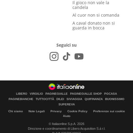
Il gioco non vale la
candela
Al cuor non si comanda
A caval donato non si
guarda in bocca
Seguici su
LIBERO
VIRGILIO
PAGINEGIALLE
PAGINEGIALLE SHOP
PGCASA
PAGINEBIANCHE
TUTTOCITTÀ
DILEI
SIVIAGGIA
QUIFINANZA
BUONISSIMO
SUPEREVA
Chi siamo
Note Legali
Privacy
Cookie Policy
Preferenze sui cookie
Aiuto
© Italiaonline S.p.A. 2026
Direzione e coordinamento di Libero Acquisition S.á r.l.