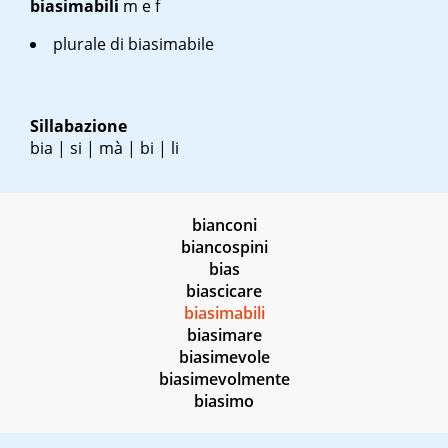
biasimabili
m
e
f
plurale di biasimabile
Sillabazione
bia | si | mà | bi | li
bianconi
biancospini
bias
biascicare
biasimabili
biasimare
biasimevole
biasimevolmente
biasimo