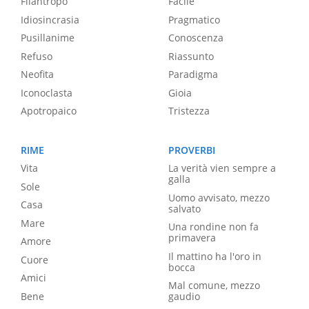
Filantropo
Facile
Idiosincrasia
Pragmatico
Pusillanime
Conoscenza
Refuso
Riassunto
Neofita
Paradigma
Iconoclasta
Gioia
Apotropaico
Tristezza
RIME
PROVERBI
Vita
La verità vien sempre a
galla
Sole
Uomo avvisato, mezzo
Casa
salvato
Mare
Una rondine non fa
primavera
Amore
Il mattino ha l'oro in
Cuore
bocca
Amici
Mal comune, mezzo
Bene
gaudio