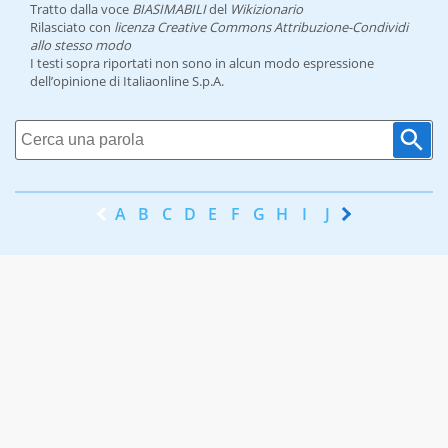
Tratto dalla voce
BIASIMABILI
del
Wikizionario
Rilasciato con
licenza Creative Commons Attribuzione-Condividi
allo stesso modo
I testi sopra riportati non sono in alcun modo espressione
dell’opinione di Italiaonline S.p.A.
A
B
C
D
E
F
G
H
I
J
K
L
M
N