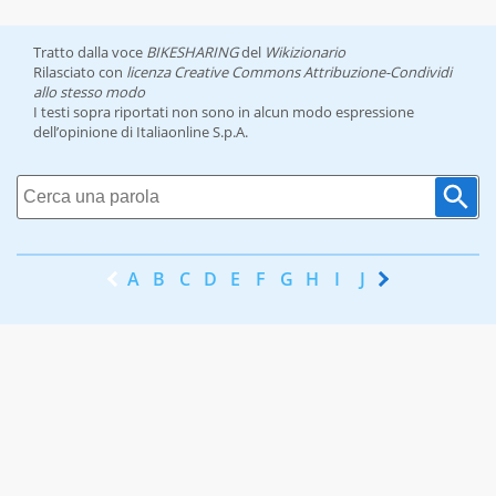
Tratto dalla voce
BIKESHARING
del
Wikizionario
Rilasciato con
licenza Creative Commons Attribuzione-Condividi
allo stesso modo
I testi sopra riportati non sono in alcun modo espressione
dell’opinione di Italiaonline S.p.A.
A
B
C
D
E
F
G
H
I
J
K
L
M
N