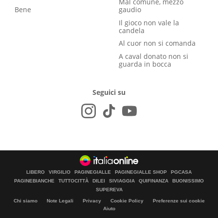
Mal comune, mezzo
Bene
gaudio
Il gioco non vale la
candela
Al cuor non si comanda
A caval donato non si
guarda in bocca
Seguici su
LIBERO
VIRGILIO
PAGINEGIALLE
PAGINEGIALLE SHOP
PGCASA
PAGINEBIANCHE
TUTTOCITTÀ
DILEI
SIVIAGGIA
QUIFINANZA
BUONISSIMO
SUPEREVA
Chi siamo
Note Legali
Privacy
Cookie Policy
Preferenze sui cookie
Aiuto