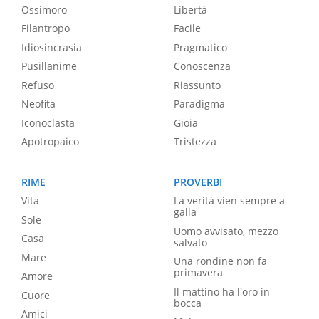
Ossimoro
Libertà
Filantropo
Facile
Idiosincrasia
Pragmatico
Pusillanime
Conoscenza
Refuso
Riassunto
Neofita
Paradigma
Iconoclasta
Gioia
Apotropaico
Tristezza
RIME
PROVERBI
Vita
La verità vien sempre a
galla
Sole
Uomo avvisato, mezzo
Casa
salvato
Mare
Una rondine non fa
primavera
Amore
Il mattino ha l'oro in
Cuore
bocca
Amici