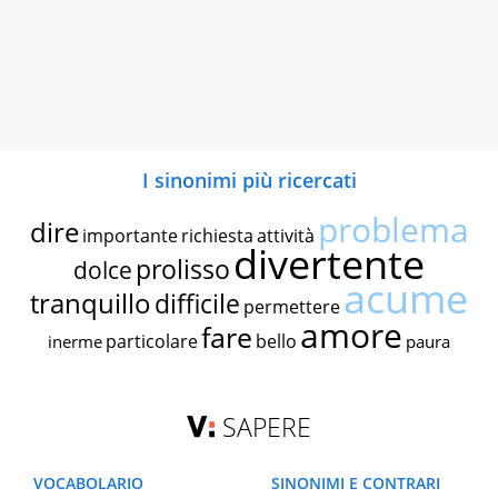
I sinonimi più ricercati
problema
dire
importante
richiesta
attività
divertente
prolisso
dolce
acume
tranquillo
difficile
permettere
amore
fare
particolare
bello
inerme
paura
SAPERE
VOCABOLARIO
SINONIMI E CONTRARI