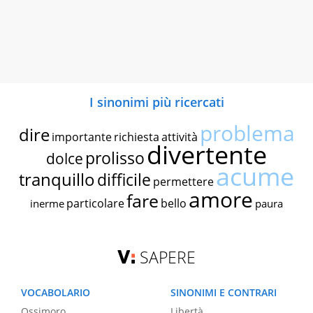
I sinonimi più ricercati
problema
dire
importante
richiesta
attività
divertente
prolisso
dolce
acume
tranquillo
difficile
permettere
amore
fare
particolare
bello
inerme
paura
SAPERE
VOCABOLARIO
SINONIMI E CONTRARI
Ossimoro
Libertà