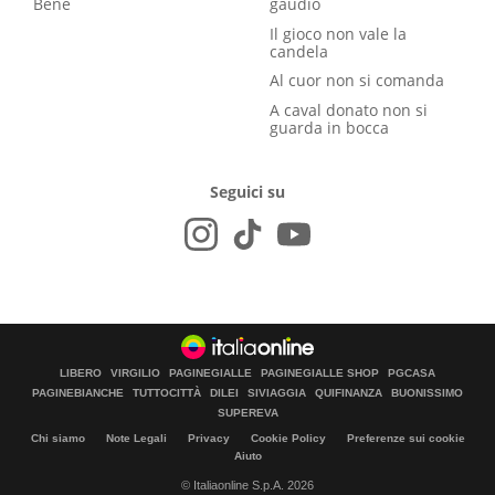
Bene
gaudio
Il gioco non vale la
candela
Al cuor non si comanda
A caval donato non si
guarda in bocca
Seguici su
LIBERO
VIRGILIO
PAGINEGIALLE
PAGINEGIALLE SHOP
PGCASA
PAGINEBIANCHE
TUTTOCITTÀ
DILEI
SIVIAGGIA
QUIFINANZA
BUONISSIMO
SUPEREVA
Chi siamo
Note Legali
Privacy
Cookie Policy
Preferenze sui cookie
Aiuto
© Italiaonline S.p.A. 2026