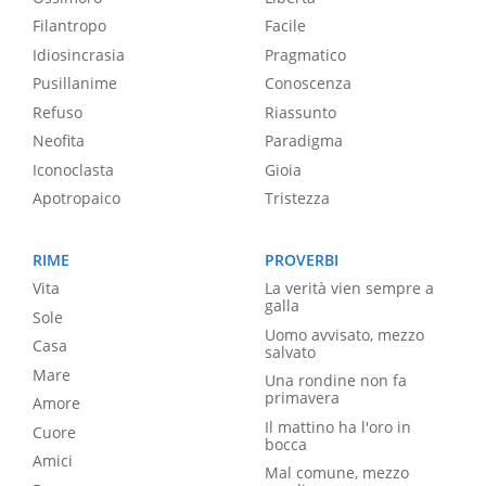
Filantropo
Facile
Idiosincrasia
Pragmatico
Pusillanime
Conoscenza
Refuso
Riassunto
Neofita
Paradigma
Iconoclasta
Gioia
Apotropaico
Tristezza
RIME
PROVERBI
Vita
La verità vien sempre a
galla
Sole
Uomo avvisato, mezzo
Casa
salvato
Mare
Una rondine non fa
primavera
Amore
Il mattino ha l'oro in
Cuore
bocca
Amici
Mal comune, mezzo