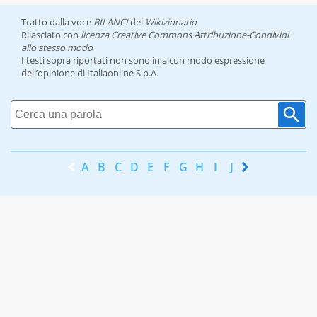
Tratto dalla voce
BILANCI
del
Wikizionario
Rilasciato con
licenza Creative Commons Attribuzione-Condividi
allo stesso modo
I testi sopra riportati non sono in alcun modo espressione
dell’opinione di Italiaonline S.p.A.
A
B
C
D
E
F
G
H
I
J
K
L
M
N