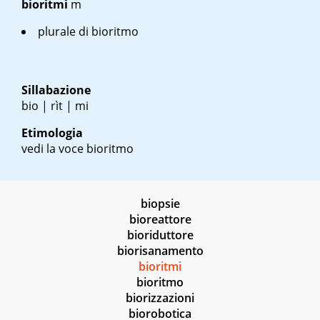
bioritmi
m
plurale di bioritmo
Sillabazione
bio | rìt | mi
Etimologia
vedi la voce bioritmo
biopsie
bioreattore
bioriduttore
biorisanamento
bioritmi
bioritmo
biorizzazioni
biorobotica