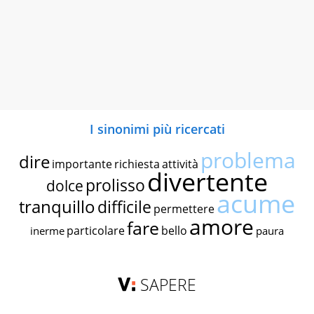
I sinonimi più ricercati
problema
dire
importante
richiesta
attività
divertente
prolisso
dolce
acume
tranquillo
difficile
permettere
amore
fare
particolare
bello
inerme
paura
SAPERE