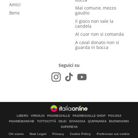
Amici
Mal comune, mezzo
Bene
gaudio
Il gioco non vale la
candela
Al cuor non si comanda
A caval donato non si
guarda in bocca
Seguici su
LIBERO
VIRGILIO
PAGINEGIALLE
PAGINEGIALLE SHOP
PGCASA
PAGINEBIANCHE
TUTTOCITTÀ
DILEI
SIVIAGGIA
QUIFINANZA
BUONISSIMO
SUPEREVA
Chi siamo
Note Legali
Privacy
Cookie Policy
Preferenze sui cookie