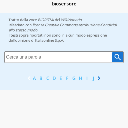
biosensore
Tratto dalla voce
BIORITMI
del
Wikizionario
Rilasciato con
licenza Creative Commons Attribuzione-Condividi
allo stesso modo
I testi sopra riportati non sono in alcun modo espressione
dell’opinione di Italiaonline S.p.A.
A
B
C
D
E
F
G
H
I
J
K
L
M
N