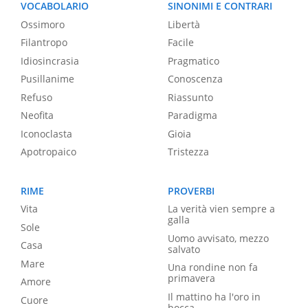
VOCABOLARIO
SINONIMI E CONTRARI
Ossimoro
Libertà
Filantropo
Facile
Idiosincrasia
Pragmatico
Pusillanime
Conoscenza
Refuso
Riassunto
Neofita
Paradigma
Iconoclasta
Gioia
Apotropaico
Tristezza
RIME
PROVERBI
Vita
La verità vien sempre a
galla
Sole
Uomo avvisato, mezzo
Casa
salvato
Mare
Una rondine non fa
primavera
Amore
Il mattino ha l'oro in
Cuore
bocca