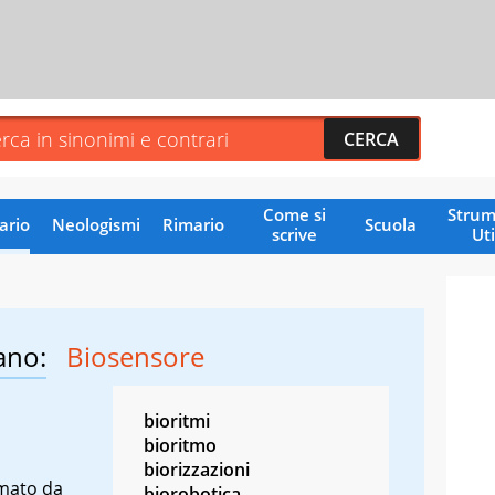
Come si
Strum
ario
Neologismi
Rimario
Scuola
scrive
Uti
ano:
Biosensore
bioritmi
bioritmo
biorizzazioni
rmato da
biorobotica