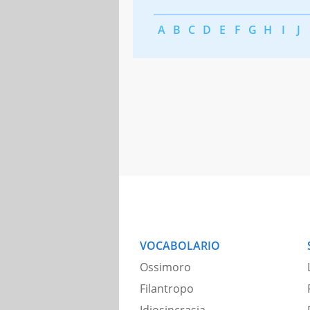
A
B
C
D
E
F
G
H
I
J
VOCABOLARIO
Ossimoro
Filantropo