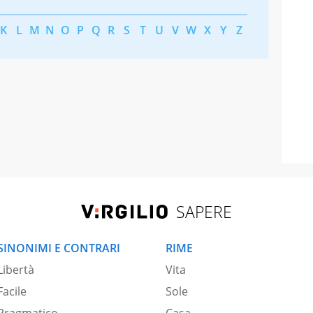
K
L
M
N
O
P
Q
R
S
T
U
V
W
X
Y
Z
SAPERE
SINONIMI E CONTRARI
RIME
Libertà
Vita
Facile
Sole