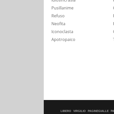
Idiosincrasia
Pusillanime
Refuso
Neofita
Iconoclasta
Apotropaico
LIBERO
VIRGILIO
PAGINEGIALLE
P