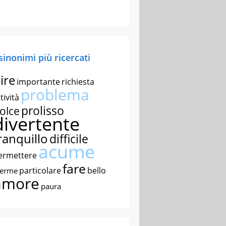
 sinonimi più ricercati
ire
importante
richiesta
problema
tività
prolisso
olce
divertente
ranquillo
difficile
acume
ermettere
fare
particolare
bello
nerme
amore
paura