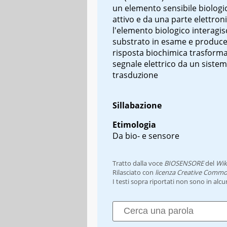
un elemento sensibile biolog
attivo e da una parte elettron
l'elemento biologico interagis
substrato in esame e produc
risposta biochimica trasforma
segnale elettrico da un sistem
trasduzione
Sillabazione
Etimologia
Da bio- e sensore
Tratto dalla voce
BIOSENSORE
del
Wik
Rilasciato con
licenza Creative Commo
I testi sopra riportati non sono in alc