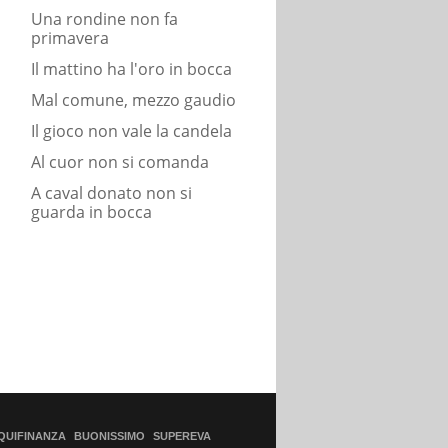
Una rondine non fa
primavera
Il mattino ha l'oro in bocca
Mal comune, mezzo gaudio
Il gioco non vale la candela
Al cuor non si comanda
A caval donato non si
guarda in bocca
QUIFINANZA
BUONISSIMO
SUPEREVA