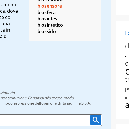
icamente
biosensore
ica, dove
biosfera
ce col
biosintesi
e una
biosintetico
ta in
biossido
I
a di
d
at
d
t
p
izionario
i
ns Attribuzione-Condividi allo stesso modo
un modo espressione dell’opinione di Italiaonline S.p.A.