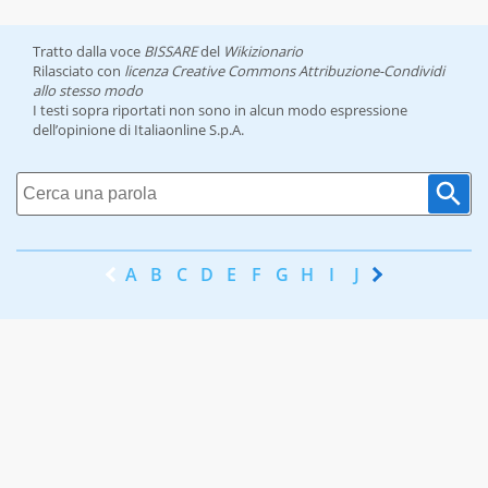
Tratto dalla voce
BISSARE
del
Wikizionario
Rilasciato con
licenza Creative Commons Attribuzione-Condividi
allo stesso modo
I testi sopra riportati non sono in alcun modo espressione
dell’opinione di Italiaonline S.p.A.
A
B
C
D
E
F
G
H
I
J
K
L
M
N