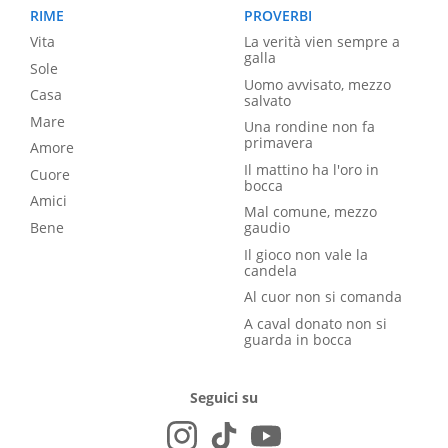
RIME
PROVERBI
Vita
La verità vien sempre a
galla
Sole
Uomo avvisato, mezzo
Casa
salvato
Mare
Una rondine non fa
primavera
Amore
Il mattino ha l'oro in
Cuore
bocca
Amici
Mal comune, mezzo
Bene
gaudio
Il gioco non vale la
candela
Al cuor non si comanda
A caval donato non si
guarda in bocca
Seguici su