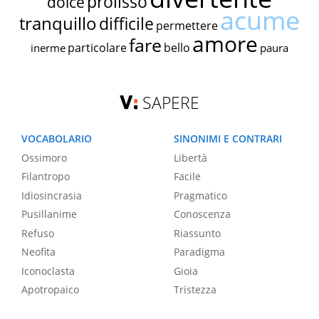
prolisso
dolce
acume
tranquillo
difficile
permettere
amore
fare
particolare
bello
inerme
paura
SAPERE
VOCABOLARIO
SINONIMI E CONTRARI
Ossimoro
Libertà
Filantropo
Facile
Idiosincrasia
Pragmatico
Pusillanime
Conoscenza
Refuso
Riassunto
Neofita
Paradigma
Iconoclasta
Gioia
Apotropaico
Tristezza