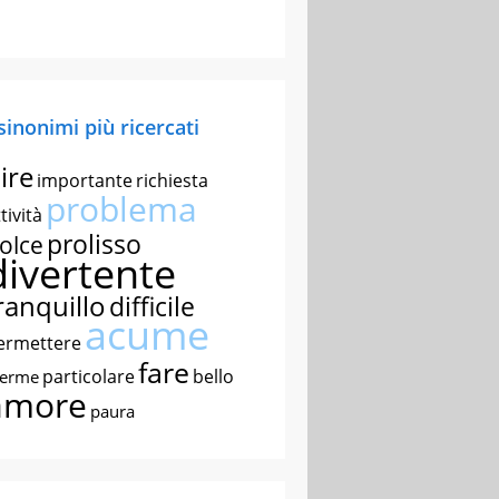
 sinonimi più ricercati
ire
importante
richiesta
problema
tività
prolisso
olce
divertente
ranquillo
difficile
acume
ermettere
fare
particolare
bello
nerme
amore
paura