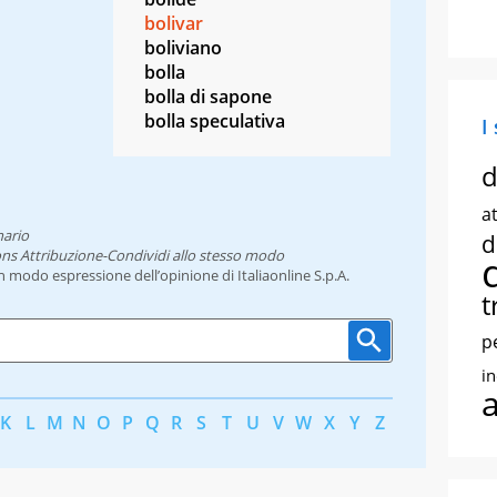
bolivar
boliviano
bolla
bolla di sapone
bolla speculativa
I
d
at
nario
d
ns Attribuzione-Condividi allo stesso modo
un modo espressione dell’opinione di Italiaonline S.p.A.
t
p
i
K
L
M
N
O
P
Q
R
S
T
U
V
W
X
Y
Z