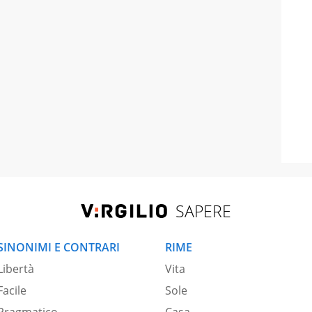
SAPERE
SINONIMI E CONTRARI
RIME
Libertà
Vita
Facile
Sole