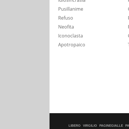
Idiosincrasia
Pusillanime
Refuso
Neofita
Iconoclasta
Apotropaico
LIBERO
VIRGILIO
PAGINEGIALLE
P