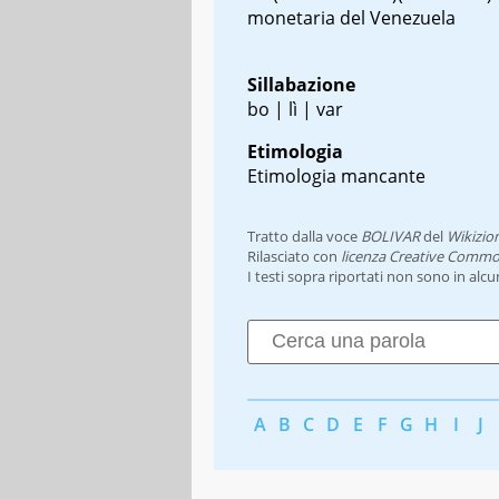
monetaria del Venezuela
Sillabazione
bo | lì | var
Etimologia
Etimologia mancante
Tratto dalla voce
BOLIVAR
del
Wikizio
Rilasciato con
licenza Creative Commo
I testi sopra riportati non sono in alc
A
B
C
D
E
F
G
H
I
J