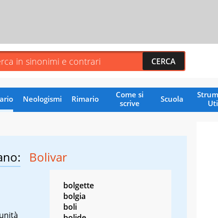
Come si
Strum
ario
Neologismi
Rimario
Scuola
scrive
Uti
ano:
Bolivar
bolgette
bolgia
boli
unità
bolide