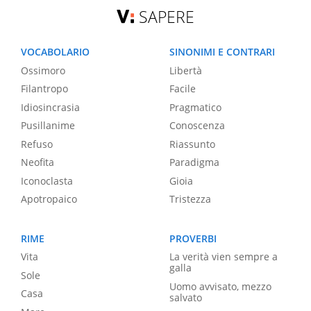
SAPERE
VOCABOLARIO
SINONIMI E CONTRARI
Ossimoro
Libertà
Filantropo
Facile
Idiosincrasia
Pragmatico
Pusillanime
Conoscenza
Refuso
Riassunto
Neofita
Paradigma
Iconoclasta
Gioia
Apotropaico
Tristezza
RIME
PROVERBI
Vita
La verità vien sempre a
galla
Sole
Uomo avvisato, mezzo
Casa
salvato