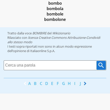
bombo
bombola
bombole
bombolone
Tratto dalla voce
BOMBIRE
del
Wikizionario
Rilasciato con
licenza Creative Commons Attribuzione-Condividi
allo stesso modo
I testi sopra riportati non sono in alcun modo espressione
dell’opinione di Italiaonline S.p.A.
A
B
C
D
E
F
G
H
I
J
K
L
M
N