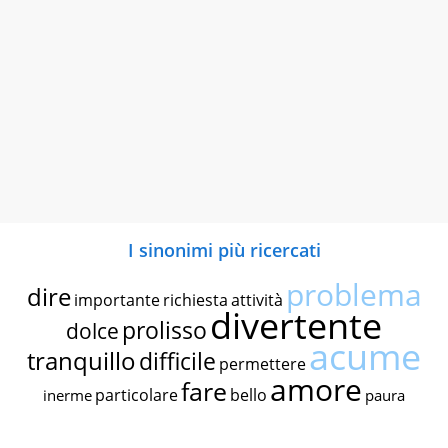
I sinonimi più ricercati
problema
dire
importante
richiesta
attività
divertente
prolisso
dolce
acume
tranquillo
difficile
permettere
amore
fare
particolare
bello
inerme
paura