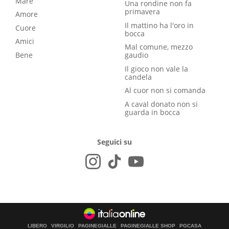
Mare
Una rondine non fa
primavera
Amore
Il mattino ha l'oro in
Cuore
bocca
Amici
Mal comune, mezzo
Bene
gaudio
Il gioco non vale la
candela
Al cuor non si comanda
A caval donato non si
guarda in bocca
Seguici su
LIBERO
VIRGILIO
PAGINEGIALLE
PAGINEGIALLE SHOP
PGCASA