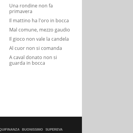
Una rondine non fa
primavera
Il mattino ha l'oro in bocca
Mal comune, mezzo gaudio
Il gioco non vale la candela
Al cuor non si comanda
A caval donato non si
guarda in bocca
QUIFINANZA
BUONISSIMO
SUPEREVA