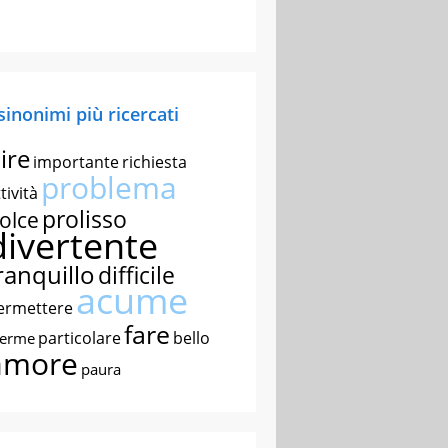
 sinonimi più ricercati
ire
importante
richiesta
problema
tività
prolisso
olce
divertente
ranquillo
difficile
acume
ermettere
fare
particolare
bello
nerme
amore
paura