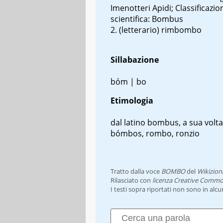
Imenotteri Apidi; Classificazio
scientifica: Bombus
(letterario) rimbombo
Sillabazione
bóm | bo
Etimologia
dal latino
bombus
, a sua volta
bómbos
, rombo, ronzio
Tratto dalla voce
BOMBO
del
Wikizion
Rilasciato con
licenza Creative Commo
I testi sopra riportati non sono in alc