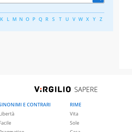
K
L
M
N
O
P
Q
R
S
T
U
V
W
X
Y
Z
SAPERE
SINONIMI E CONTRARI
RIME
Libertà
Vita
Facile
Sole