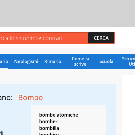
Come si
Strum
ario
Neologismi
Rimario
Scuola
scrive
Uti
ano:
Bombo
bombe atomiche
bomber
bombilla
li
bombire