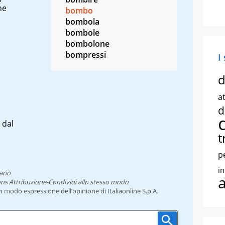
ne
bombo
bombola
bombole
bombolone
bompressi
I
d
at
d
 dal
t
p
i
ario
ns Attribuzione-Condividi allo stesso modo
un modo espressione dell’opinione di Italiaonline S.p.A.