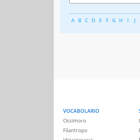
A
B
C
D
E
F
G
H
I
J
VOCABOLARIO
Ossimoro
Filantropo