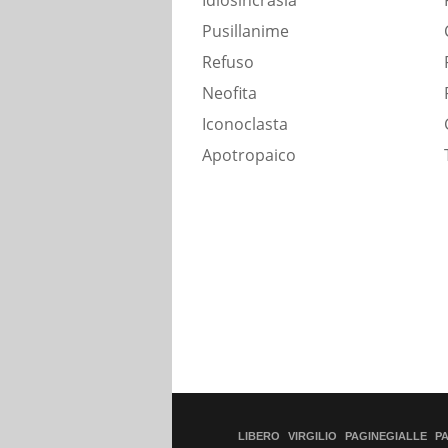
Idiosincrasia
Pusillanime
Refuso
Neofita
Iconoclasta
Apotropaico
LIBERO
VIRGILIO
PAGINEGIALLE
P