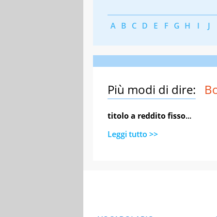
A
B
C
D
E
F
G
H
I
J
Più modi di dire:
B
titolo a reddito fisso
...
Leggi tutto >>