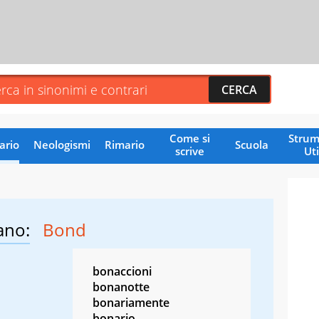
Come si
Strum
ario
Neologismi
Rimario
Scuola
scrive
Uti
ano:
Bond
bonaccioni
bonanotte
bonariamente
bonario