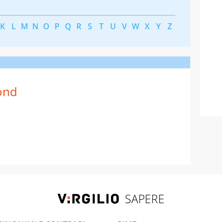
K
L
M
N
O
P
Q
R
S
T
U
V
W
X
Y
Z
ond
SAPERE