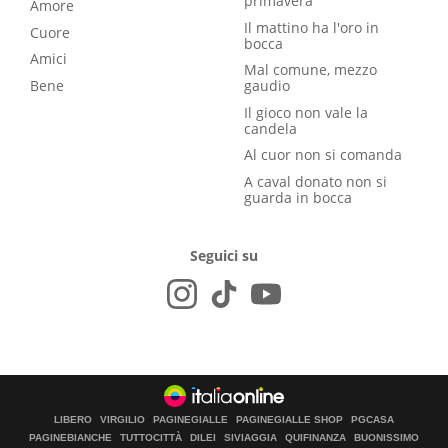
primavera
Amore
Il mattino ha l'oro in
Cuore
bocca
Amici
Mal comune, mezzo
Bene
gaudio
Il gioco non vale la
candela
Al cuor non si comanda
A caval donato non si
guarda in bocca
Seguici su
LIBERO
VIRGILIO
PAGINEGIALLE
PAGINEGIALLE SHOP
PGCASA
PAGINEBIANCHE
TUTTOCITTÀ
DILEI
SIVIAGGIA
QUIFINANZA
BUONISSIMO