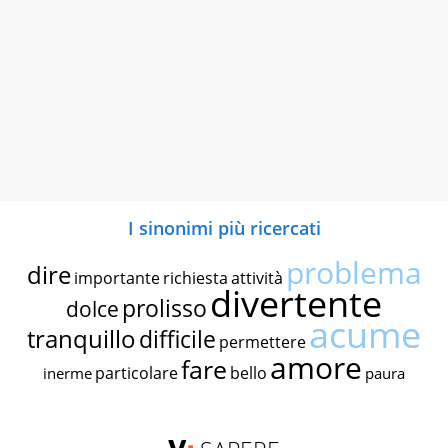
I sinonimi più ricercati
problema
dire
importante
richiesta
attività
divertente
prolisso
dolce
acume
tranquillo
difficile
permettere
amore
fare
particolare
bello
inerme
paura