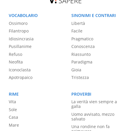
SAPERE
VOCABOLARIO
SINONIMI E CONTRARI
Ossimoro
Libertà
Filantropo
Facile
Idiosincrasia
Pragmatico
Pusillanime
Conoscenza
Refuso
Riassunto
Neofita
Paradigma
Iconoclasta
Gioia
Apotropaico
Tristezza
RIME
PROVERBI
Vita
La verità vien sempre a
galla
Sole
Uomo avvisato, mezzo
Casa
salvato
Mare
Una rondine non fa