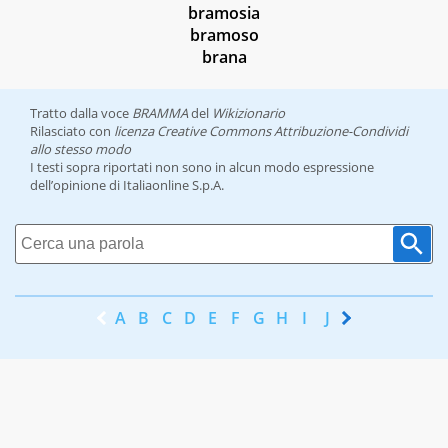
bramosia
bramoso
brana
Tratto dalla voce
BRAMMA
del
Wikizionario
Rilasciato con
licenza Creative Commons Attribuzione-Condividi
allo stesso modo
I testi sopra riportati non sono in alcun modo espressione
dell’opinione di Italiaonline S.p.A.
A
B
C
D
E
F
G
H
I
J
K
L
M
N