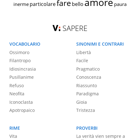
amore
fare
particolare
bello
inerme
paura
SAPERE
VOCABOLARIO
SINONIMI E CONTRARI
Ossimoro
Libertà
Filantropo
Facile
Idiosincrasia
Pragmatico
Pusillanime
Conoscenza
Refuso
Riassunto
Neofita
Paradigma
Iconoclasta
Gioia
Apotropaico
Tristezza
RIME
PROVERBI
Vita
La verità vien sempre a