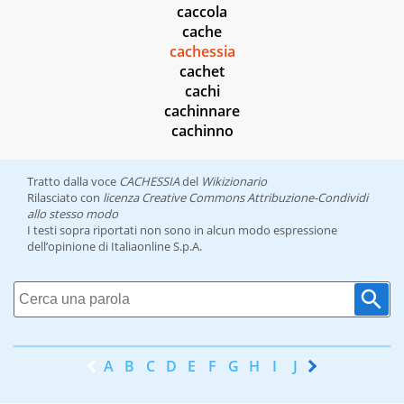
caccola
cache
cachessia
cachet
cachi
cachinnare
cachinno
Tratto dalla voce
CACHESSIA
del
Wikizionario
Rilasciato con
licenza Creative Commons Attribuzione-Condividi
allo stesso modo
I testi sopra riportati non sono in alcun modo espressione
dell’opinione di Italiaonline S.p.A.
A
B
C
D
E
F
G
H
I
J
K
L
M
N