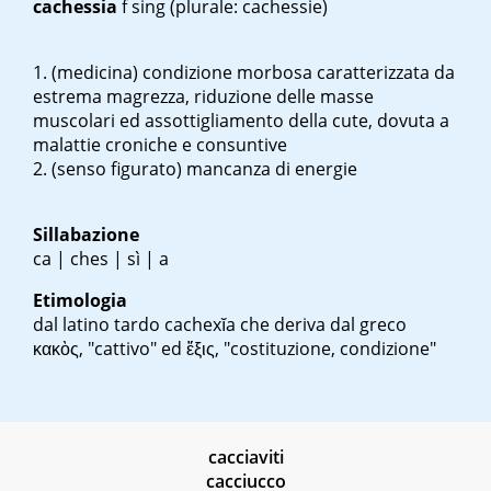
cachessia
f sing
(plurale: cachessie)
(medicina) condizione morbosa caratterizzata da
estrema magrezza, riduzione delle masse
muscolari ed assottigliamento della cute, dovuta a
malattie croniche e consuntive
(senso figurato) mancanza di energie
Sillabazione
ca | ches | sì | a
Etimologia
dal latino tardo
cachexĭa
che deriva dal greco
κακὸς
, "cattivo" ed
ἕξις
, "costituzione, condizione"
cacciaviti
cacciucco