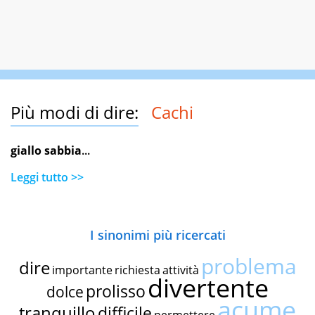
Più modi di dire:
Cachi
giallo sabbia
...
Leggi tutto >>
I sinonimi più ricercati
problema
dire
importante
richiesta
attività
divertente
prolisso
dolce
acume
tranquillo
difficile