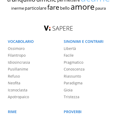
permettere
amore
fare
particolare
bello
inerme
paura
SAPERE
VOCABOLARIO
SINONIMI E CONTRARI
Ossimoro
Libertà
Filantropo
Facile
Idiosincrasia
Pragmatico
Pusillanime
Conoscenza
Refuso
Riassunto
Neofita
Paradigma
Iconoclasta
Gioia
Apotropaico
Tristezza
RIME
PROVERBI