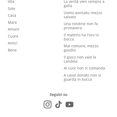
Vita
La verità vien sempre a
galla
Sole
Uomo avvisato, mezzo
Casa
salvato
Mare
Una rondine non fa
primavera
Amore
Il mattino ha l'oro in
Cuore
bocca
Amici
Mal comune, mezzo
Bene
gaudio
Il gioco non vale la
candela
Al cuor non si comanda
A caval donato non si
guarda in bocca
Seguici su