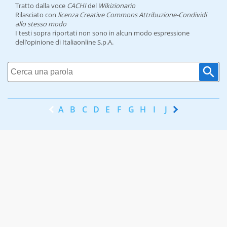
Tratto dalla voce
CACHI
del
Wikizionario
Rilasciato con
licenza Creative Commons Attribuzione-Condividi
allo stesso modo
I testi sopra riportati non sono in alcun modo espressione
dell’opinione di Italiaonline S.p.A.
A
B
C
D
E
F
G
H
I
J
K
L
M
N