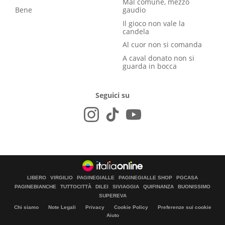
Mal comune, mezzo
Bene
gaudio
Il gioco non vale la
candela
Al cuor non si comanda
A caval donato non si
guarda in bocca
Seguici su
LIBERO
VIRGILIO
PAGINEGIALLE
PAGINEGIALLE SHOP
PGCASA
PAGINEBIANCHE
TUTTOCITTÀ
DILEI
SIVIAGGIA
QUIFINANZA
BUONISSIMO
SUPEREVA
Chi siamo
Note Legali
Privacy
Cookie Policy
Preferenze sui cookie
Aiuto