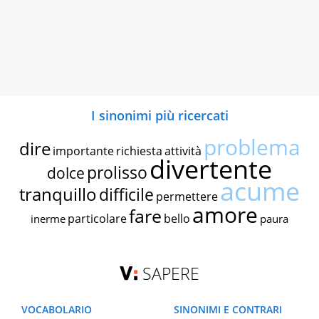
I sinonimi più ricercati
problema
dire
importante
richiesta
attività
divertente
prolisso
dolce
acume
tranquillo
difficile
permettere
amore
fare
particolare
bello
inerme
paura
SAPERE
VOCABOLARIO
SINONIMI E CONTRARI