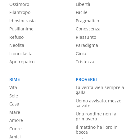
Ossimoro
Libertà
Filantropo
Facile
Idiosincrasia
Pragmatico
Pusillanime
Conoscenza
Refuso
Riassunto
Neofita
Paradigma
Iconoclasta
Gioia
Apotropaico
Tristezza
RIME
PROVERBI
Vita
La verità vien sempre a
galla
Sole
Uomo avvisato, mezzo
Casa
salvato
Mare
Una rondine non fa
primavera
Amore
Il mattino ha l'oro in
Cuore
bocca
Amici