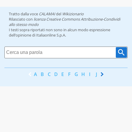
Tratto dalla voce
CALAMAI
del
Wikizionario
Rilasciato con
licenza Creative Commons Attribuzione-Condividi
allo stesso modo
I testi sopra riportati non sono in alcun modo espressione
dell’opinione di Italiaonline S.p.A.
A
B
C
D
E
F
G
H
I
J
K
L
M
N