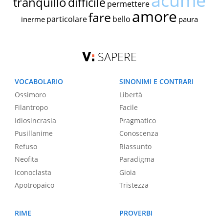
acume
tranquillo
difficile
permettere
amore
fare
particolare
bello
inerme
paura
SAPERE
VOCABOLARIO
SINONIMI E CONTRARI
Ossimoro
Libertà
Filantropo
Facile
Idiosincrasia
Pragmatico
Pusillanime
Conoscenza
Refuso
Riassunto
Neofita
Paradigma
Iconoclasta
Gioia
Apotropaico
Tristezza
RIME
PROVERBI