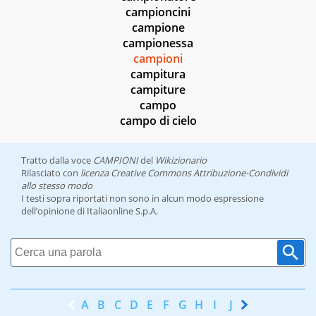
campioncini
campione
campionessa
campioni
campitura
campiture
campo
campo di cielo
Tratto dalla voce
CAMPIONI
del
Wikizionario
Rilasciato con
licenza Creative Commons Attribuzione-Condividi
allo stesso modo
I testi sopra riportati non sono in alcun modo espressione
dell’opinione di Italiaonline S.p.A.
A
B
C
D
E
F
G
H
I
J
K
L
M
N