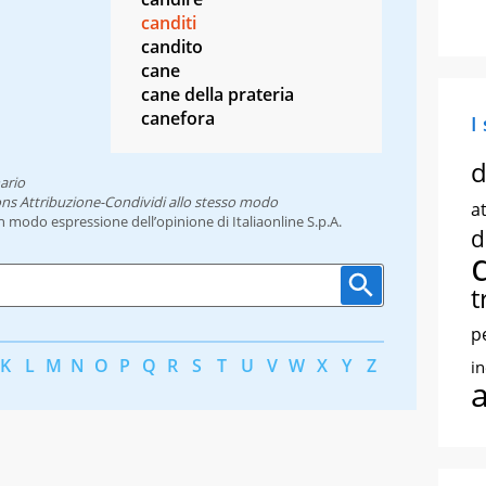
canditi
candito
cane
cane della prateria
canefora
I
d
ario
ns Attribuzione-Condividi allo stesso modo
at
un modo espressione dell’opinione di Italiaonline S.p.A.
d
t
p
K
L
M
N
O
P
Q
R
S
T
U
V
W
X
Y
Z
i