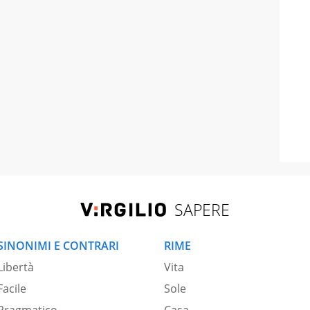
SAPERE
SINONIMI E CONTRARI
RIME
Libertà
Vita
Facile
Sole