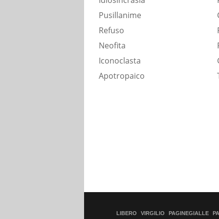
Idiosincrasia
Pusillanime
Refuso
Neofita
Iconoclasta
Apotropaico
LIBERO
VIRGILIO
PAGINEGIALLE
P