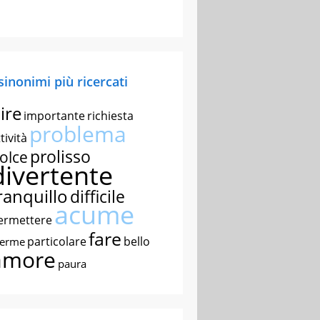
 sinonimi più ricercati
ire
importante
richiesta
problema
tività
prolisso
olce
divertente
ranquillo
difficile
acume
ermettere
fare
particolare
bello
nerme
amore
paura