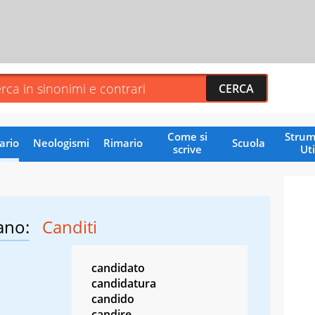
Come si
Strum
ario
Neologismi
Rimario
Scuola
scrive
Uti
ano:
Canditi
candidato
candidatura
candido
candire