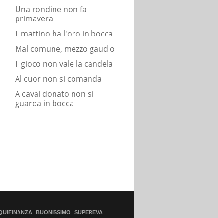
Una rondine non fa
primavera
Il mattino ha l'oro in bocca
Mal comune, mezzo gaudio
Il gioco non vale la candela
Al cuor non si comanda
A caval donato non si
guarda in bocca
QUIFINANZA
BUONISSIMO
SUPEREVA