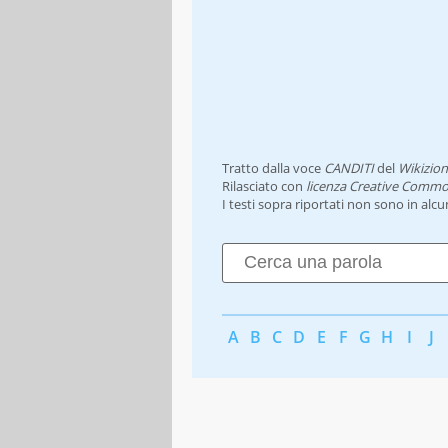
Tratto dalla voce
CANDITI
del
Wikizion
Rilasciato con
licenza Creative Commo
I testi sopra riportati non sono in alc
A
B
C
D
E
F
G
H
I
J