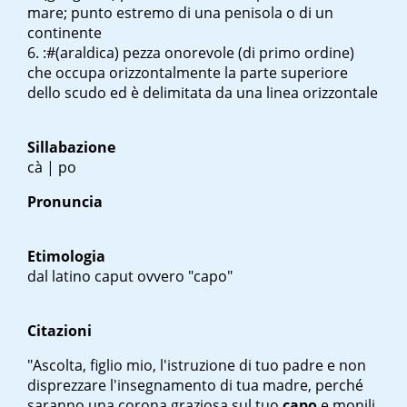
mare; punto estremo di una penisola o di un
continente
:#(araldica) pezza onorevole (di primo ordine)
che occupa orizzontalmente la parte superiore
dello scudo ed è delimitata da una linea orizzontale
Sillabazione
cà | po
Pronuncia
Etimologia
dal latino
caput
ovvero "capo"
Citazioni
"Ascolta, figlio mio, l'istruzione di tuo padre e non
disprezzare l'insegnamento di tua madre, perché
saranno una corona graziosa sul tuo
capo
e monili