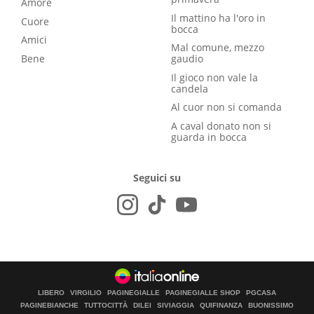
Amore
Il mattino ha l'oro in
Cuore
bocca
Amici
Mal comune, mezzo
Bene
gaudio
Il gioco non vale la
candela
Al cuor non si comanda
A caval donato non si
guarda in bocca
Seguici su
LIBERO
VIRGILIO
PAGINEGIALLE
PAGINEGIALLE SHOP
PGCASA
PAGINEBIANCHE
TUTTOCITTÀ
DILEI
SIVIAGGIA
QUIFINANZA
BUONISSIMO