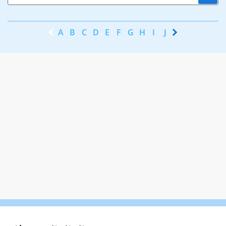
A
B
C
D
E
F
G
H
I
J
K
L
M
N