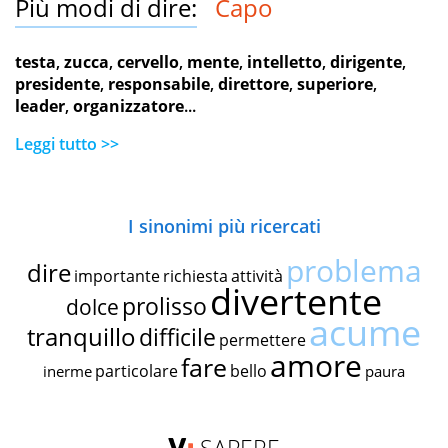
Più modi di dire:
Capo
testa
,
zucca
,
cervello
,
mente
,
intelletto
,
dirigente
,
presidente
,
responsabile
,
direttore
,
superiore
,
leader
,
organizzatore
...
Leggi tutto >>
I sinonimi più ricercati
problema
dire
importante
richiesta
attività
divertente
prolisso
dolce
acume
tranquillo
difficile
permettere
amore
fare
particolare
bello
inerme
paura