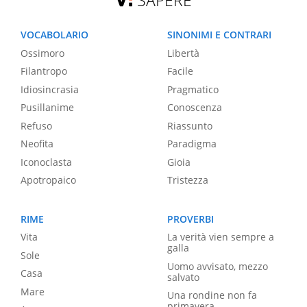
SAPERE
VOCABOLARIO
SINONIMI E CONTRARI
Ossimoro
Libertà
Filantropo
Facile
Idiosincrasia
Pragmatico
Pusillanime
Conoscenza
Refuso
Riassunto
Neofita
Paradigma
Iconoclasta
Gioia
Apotropaico
Tristezza
RIME
PROVERBI
Vita
La verità vien sempre a
galla
Sole
Uomo avvisato, mezzo
Casa
salvato
Mare
Una rondine non fa
primavera