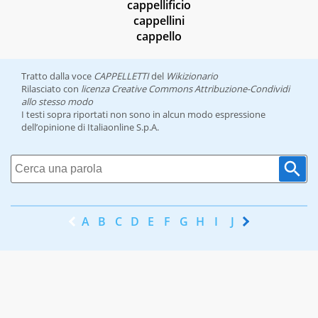
cappellificio
cappellini
cappello
Tratto dalla voce
CAPPELLETTI
del
Wikizionario
Rilasciato con
licenza Creative Commons Attribuzione-Condividi
allo stesso modo
I testi sopra riportati non sono in alcun modo espressione
dell’opinione di Italiaonline S.p.A.
A
B
C
D
E
F
G
H
I
J
K
L
M
N