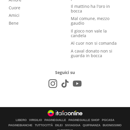
Il mattino ha l'oro in
Cuore
bocca
Amici
Mal comune, mezzo
Bene
gaudio
Il gioco non vale la
candela
Al cuor non si comanda
A caval donato non si
guarda in bocca
Seguici su
LIBERO
VIRGILIO
PAGINEGIALLE
PAGINEGIALLE SHOP
PGCASA
PAGINEBIANCHE
TUTTOCITTÀ
DILEI
SIVIAGGIA
QUIFINANZA
BUONISSIMO