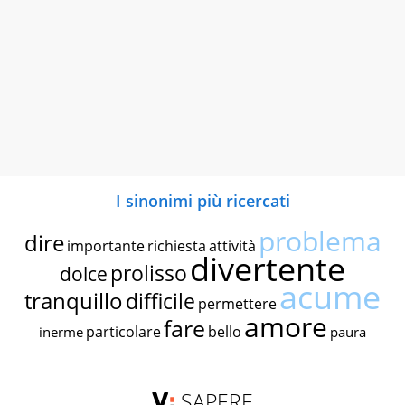
I sinonimi più ricercati
problema
dire
importante
richiesta
attività
divertente
prolisso
dolce
acume
tranquillo
difficile
permettere
amore
fare
particolare
bello
inerme
paura
SAPERE