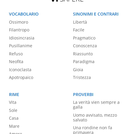
VOCABOLARIO
SINONIMI E CONTRARI
Ossimoro
Libertà
Filantropo
Facile
Idiosincrasia
Pragmatico
Pusillanime
Conoscenza
Refuso
Riassunto
Neofita
Paradigma
Iconoclasta
Gioia
Apotropaico
Tristezza
RIME
PROVERBI
Vita
La verità vien sempre a
galla
Sole
Uomo avvisato, mezzo
Casa
salvato
Mare
Una rondine non fa
primavera
Amore