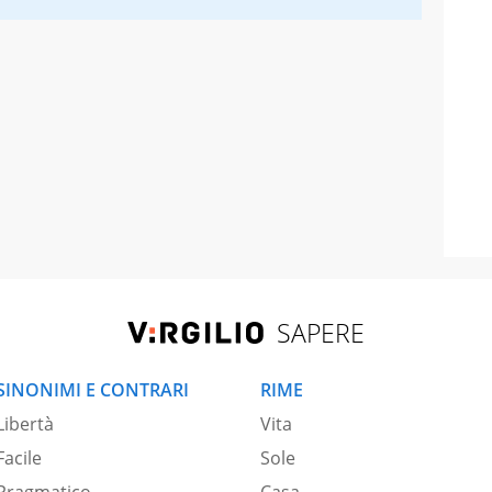
SAPERE
SINONIMI E CONTRARI
RIME
Libertà
Vita
Facile
Sole