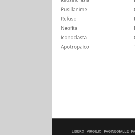
Idiosincrasia
Pusillanime
Refuso
Neofita
Iconoclasta
Apotropaico
LIBERO
VIRGILIO
PAGINEGIALLE
P