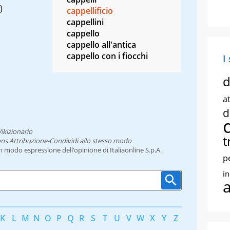
)
cappellificio
cappellini
cappello
cappello all'antica
cappello con i fiocchi
I
d
at
d
ikizionario
t
ns Attribuzione-Condividi allo stesso modo
un modo espressione dell’opinione di Italiaonline S.p.A.
p
i
K
L
M
N
O
P
Q
R
S
T
U
V
W
X
Y
Z