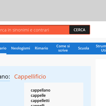
Come si
Strum
ario
Neologismi
Rimario
Scuola
scrive
Uti
ano:
Cappellificio
cappellano
cappelle
cappelletti
cappelli