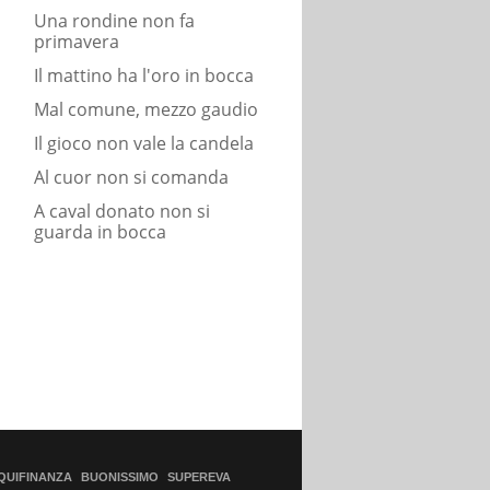
Una rondine non fa
primavera
Il mattino ha l'oro in bocca
Mal comune, mezzo gaudio
Il gioco non vale la candela
Al cuor non si comanda
A caval donato non si
guarda in bocca
QUIFINANZA
BUONISSIMO
SUPEREVA