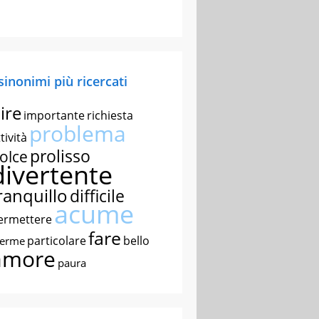
 sinonimi più ricercati
ire
importante
richiesta
problema
tività
prolisso
olce
divertente
ranquillo
difficile
acume
ermettere
fare
particolare
bello
nerme
amore
paura