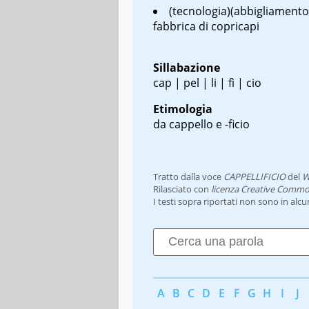
(tecnologia)(abbigliamento
fabbrica di copricapi
Sillabazione
cap | pel | li | fì | cio
Etimologia
da cappello e -ficio
Tratto dalla voce
CAPPELLIFICIO
del
W
Rilasciato con
licenza Creative Commo
I testi sopra riportati non sono in alc
A
B
C
D
E
F
G
H
I
J