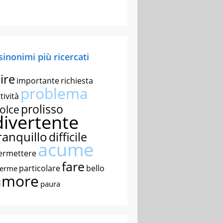
 sinonimi più ricercati
ire
importante
richiesta
problema
tività
prolisso
olce
divertente
ranquillo
difficile
acume
ermettere
fare
particolare
bello
nerme
amore
paura