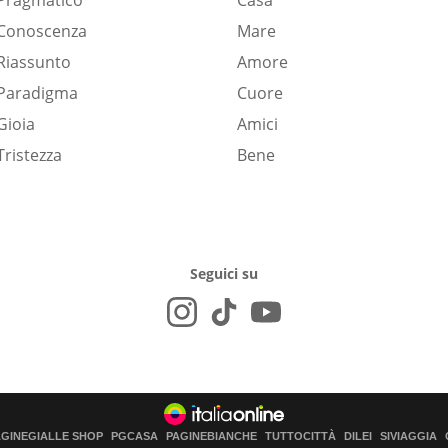
Pragmatico
Casa
Conoscenza
Mare
Riassunto
Amore
Paradigma
Cuore
Gioia
Amici
Tristezza
Bene
Seguici su
AGINEGIALLE SHOP
PGCASA
PAGINEBIANCHE
TUTTOCITTÀ
DILEI
SIVIAGGIA