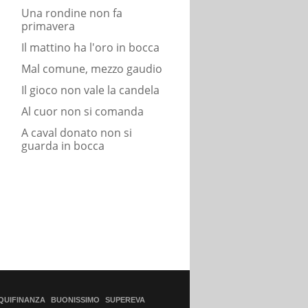
Una rondine non fa
primavera
Il mattino ha l'oro in bocca
Mal comune, mezzo gaudio
Il gioco non vale la candela
Al cuor non si comanda
A caval donato non si
guarda in bocca
QUIFINANZA
BUONISSIMO
SUPEREVA