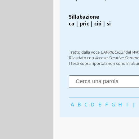
Sillabazione
ca | pric | ció | si
Tratto dalla voce
CAPRICCIOSI
del
Wik
Rilasciato con
licenza Creative Commo
I testi sopra riportati non sono in alc
A
B
C
D
E
F
G
H
I
J