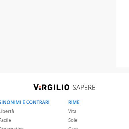
SAPERE
SINONIMI E CONTRARI
RIME
Libertà
Vita
Facile
Sole