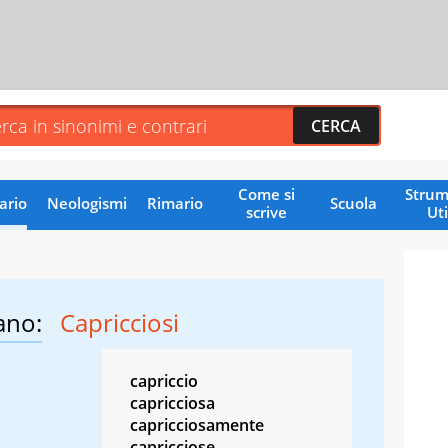
Come si
Strum
ario
Neologismi
Rimario
Scuola
scrive
Uti
ano:
Capricciosi
capriccio
capricciosa
capricciosamente
capricciose