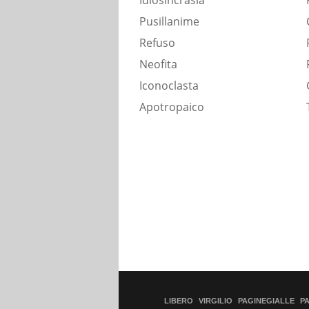
Idiosincrasia
Pusillanime
Refuso
Neofita
Iconoclasta
Apotropaico
LIBERO
VIRGILIO
PAGINEGIALLE
P