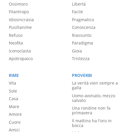
Ossimoro
Libertà
Filantropo
Facile
Idiosincrasia
Pragmatico
Pusillanime
Conoscenza
Refuso
Riassunto
Neofita
Paradigma
Iconoclasta
Gioia
Apotropaico
Tristezza
RIME
PROVERBI
Vita
La verità vien sempre a
galla
Sole
Uomo avvisato, mezzo
Casa
salvato
Mare
Una rondine non fa
primavera
Amore
Il mattino ha l'oro in
Cuore
bocca
Amici