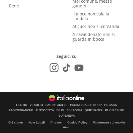
Mal comune, mezzo
Bene
gaudio
Il gioco non vale la
candela
Al cuor non si comanda
A caval donato non si
guarda in bocca
Seguici su
LIBERO
VIRGILIO
PAGINEGIALLE
PAGINEGIALLE SHOP
PGCASA
PAGINEBIANCHE
TUTTOCITTÀ
DILEI
SIVIAGGIA
QUIFINANZA
BUONISSIMO
SUPEREVA
Chi siamo
Note Legali
Privacy
Cookie Policy
Preferenze sui cookie
Aiuto