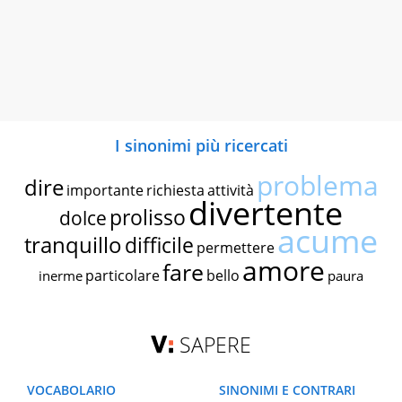
I sinonimi più ricercati
problema
dire
importante
richiesta
attività
divertente
prolisso
dolce
acume
tranquillo
difficile
permettere
amore
fare
particolare
bello
inerme
paura
SAPERE
VOCABOLARIO
SINONIMI E CONTRARI