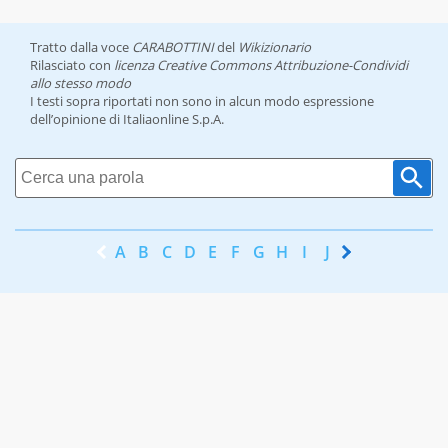
Tratto dalla voce
CARABOTTINI
del
Wikizionario
Rilasciato con
licenza Creative Commons Attribuzione-Condividi
allo stesso modo
I testi sopra riportati non sono in alcun modo espressione
dell’opinione di Italiaonline S.p.A.
A
B
C
D
E
F
G
H
I
J
K
L
M
N