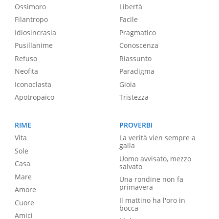
Ossimoro
Libertà
Filantropo
Facile
Idiosincrasia
Pragmatico
Pusillanime
Conoscenza
Refuso
Riassunto
Neofita
Paradigma
Iconoclasta
Gioia
Apotropaico
Tristezza
RIME
PROVERBI
Vita
La verità vien sempre a
galla
Sole
Uomo avvisato, mezzo
Casa
salvato
Mare
Una rondine non fa
primavera
Amore
Il mattino ha l'oro in
Cuore
bocca
Amici