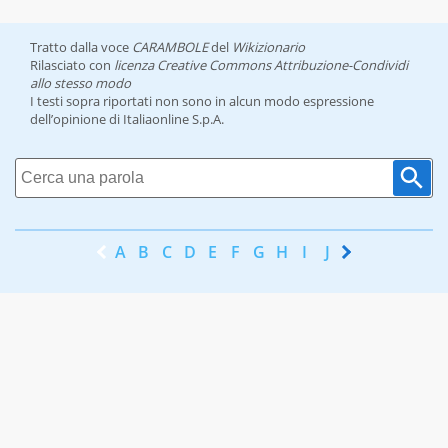
Tratto dalla voce
CARAMBOLE
del
Wikizionario
Rilasciato con
licenza Creative Commons Attribuzione-Condividi
allo stesso modo
I testi sopra riportati non sono in alcun modo espressione
dell’opinione di Italiaonline S.p.A.
A
B
C
D
E
F
G
H
I
J
K
L
M
N