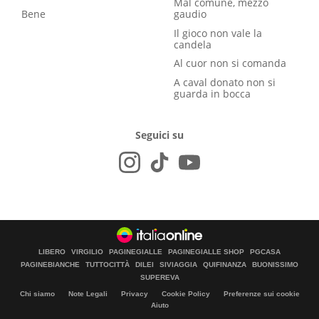
Mal comune, mezzo
Bene
gaudio
Il gioco non vale la
candela
Al cuor non si comanda
A caval donato non si
guarda in bocca
Seguici su
LIBERO
VIRGILIO
PAGINEGIALLE
PAGINEGIALLE SHOP
PGCASA
PAGINEBIANCHE
TUTTOCITTÀ
DILEI
SIVIAGGIA
QUIFINANZA
BUONISSIMO
SUPEREVA
Chi siamo
Note Legali
Privacy
Cookie Policy
Preferenze sui cookie
Aiuto