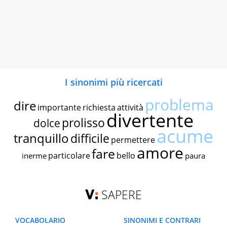
I sinonimi più ricercati
problema
dire
importante
richiesta
attività
divertente
prolisso
dolce
acume
tranquillo
difficile
permettere
amore
fare
particolare
bello
inerme
paura
SAPERE
VOCABOLARIO
SINONIMI E CONTRARI