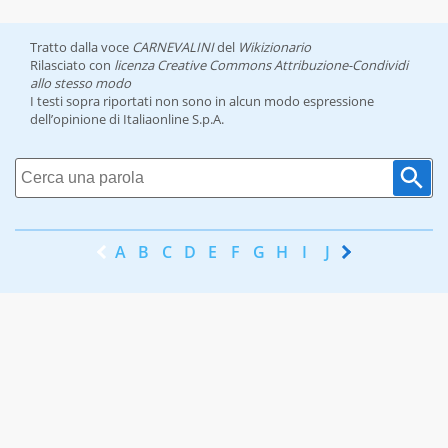
Tratto dalla voce
CARNEVALINI
del
Wikizionario
Rilasciato con
licenza Creative Commons Attribuzione-Condividi
allo stesso modo
I testi sopra riportati non sono in alcun modo espressione
dell’opinione di Italiaonline S.p.A.
A
B
C
D
E
F
G
H
I
J
K
L
M
N