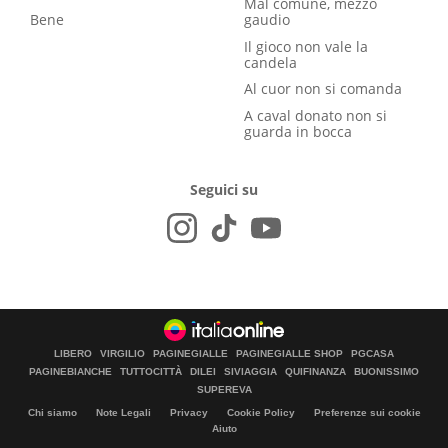
Mal comune, mezzo
Bene
gaudio
Il gioco non vale la
candela
Al cuor non si comanda
A caval donato non si
guarda in bocca
Seguici su
LIBERO
VIRGILIO
PAGINEGIALLE
PAGINEGIALLE SHOP
PGCASA
PAGINEBIANCHE
TUTTOCITTÀ
DILEI
SIVIAGGIA
QUIFINANZA
BUONISSIMO
SUPEREVA
Chi siamo
Note Legali
Privacy
Cookie Policy
Preferenze sui cookie
Aiuto