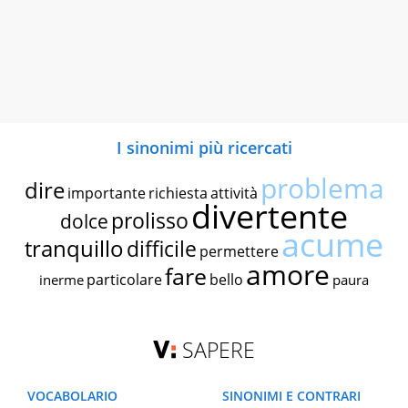
I sinonimi più ricercati
problema
dire
importante
richiesta
attività
divertente
prolisso
dolce
acume
tranquillo
difficile
permettere
amore
fare
particolare
bello
inerme
paura
SAPERE
VOCABOLARIO
SINONIMI E CONTRARI