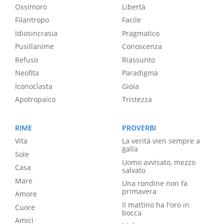
Ossimoro
Libertà
Filantropo
Facile
Idiosincrasia
Pragmatico
Pusillanime
Conoscenza
Refuso
Riassunto
Neofita
Paradigma
Iconoclasta
Gioia
Apotropaico
Tristezza
RIME
PROVERBI
Vita
La verità vien sempre a
galla
Sole
Uomo avvisato, mezzo
Casa
salvato
Mare
Una rondine non fa
primavera
Amore
Il mattino ha l'oro in
Cuore
bocca
Amici