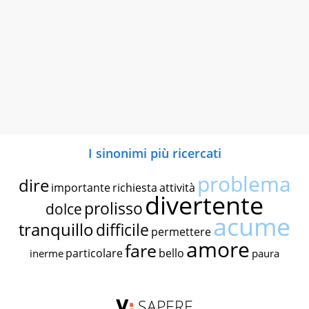
I sinonimi più ricercati
problema
dire
importante
richiesta
attività
divertente
prolisso
dolce
acume
tranquillo
difficile
permettere
amore
fare
particolare
bello
inerme
paura
SAPERE