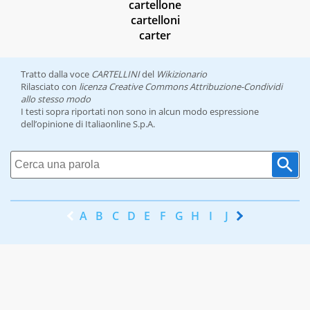
cartellone
cartelloni
carter
Tratto dalla voce
CARTELLINI
del
Wikizionario
Rilasciato con
licenza Creative Commons Attribuzione-Condividi
allo stesso modo
I testi sopra riportati non sono in alcun modo espressione
dell’opinione di Italiaonline S.p.A.
A
B
C
D
E
F
G
H
I
J
K
L
M
N