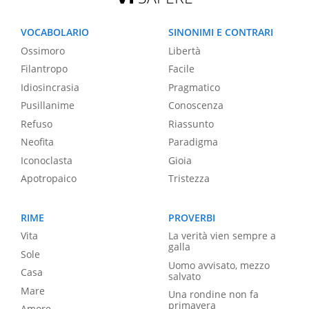
VOCABOLARIO
SINONIMI E CONTRARI
Ossimoro
Libertà
Filantropo
Facile
Idiosincrasia
Pragmatico
Pusillanime
Conoscenza
Refuso
Riassunto
Neofita
Paradigma
Iconoclasta
Gioia
Apotropaico
Tristezza
RIME
PROVERBI
Vita
La verità vien sempre a
galla
Sole
Uomo avvisato, mezzo
Casa
salvato
Mare
Una rondine non fa
primavera
Amore