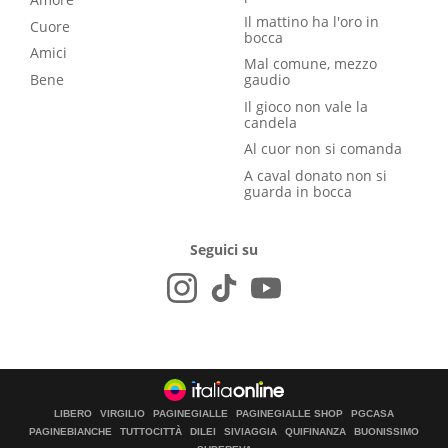
Il mattino ha l'oro in
Cuore
bocca
Amici
Mal comune, mezzo
Bene
gaudio
Il gioco non vale la
candela
Al cuor non si comanda
A caval donato non si
guarda in bocca
Seguici su
LIBERO
VIRGILIO
PAGINEGIALLE
PAGINEGIALLE SHOP
PGCASA
PAGINEBIANCHE
TUTTOCITTÀ
DILEI
SIVIAGGIA
QUIFINANZA
BUONISSIMO