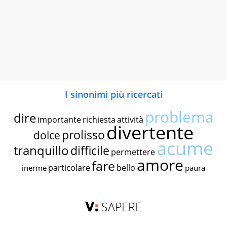
I sinonimi più ricercati
problema
dire
importante
richiesta
attività
divertente
prolisso
dolce
acume
tranquillo
difficile
permettere
amore
fare
particolare
bello
inerme
paura
SAPERE