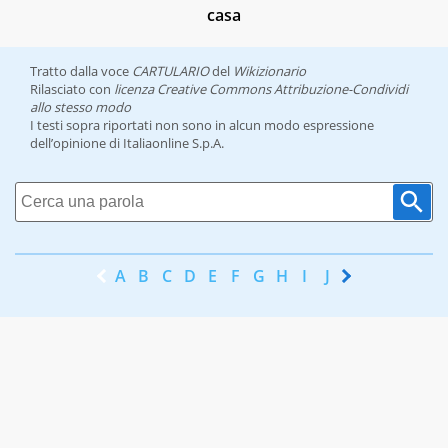
casa
Tratto dalla voce
CARTULARIO
del
Wikizionario
Rilasciato con
licenza Creative Commons Attribuzione-Condividi
allo stesso modo
I testi sopra riportati non sono in alcun modo espressione
dell’opinione di Italiaonline S.p.A.
A
B
C
D
E
F
G
H
I
J
K
L
M
N