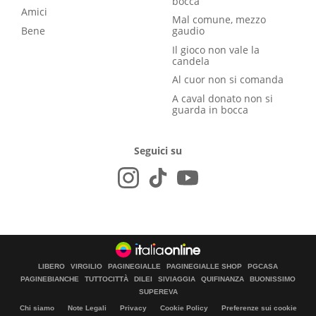
bocca
Amici
Mal comune, mezzo
Bene
gaudio
Il gioco non vale la
candela
Al cuor non si comanda
A caval donato non si
guarda in bocca
Seguici su
LIBERO
VIRGILIO
PAGINEGIALLE
PAGINEGIALLE SHOP
PGCASA
PAGINEBIANCHE
TUTTOCITTÀ
DILEI
SIVIAGGIA
QUIFINANZA
BUONISSIMO
SUPEREVA
Chi siamo
Note Legali
Privacy
Cookie Policy
Preferenze sui cookie