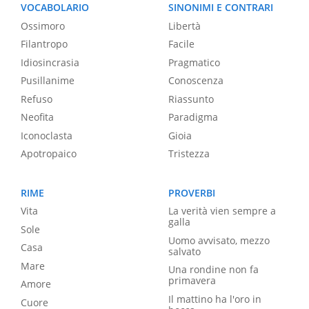
VOCABOLARIO
SINONIMI E CONTRARI
Ossimoro
Libertà
Filantropo
Facile
Idiosincrasia
Pragmatico
Pusillanime
Conoscenza
Refuso
Riassunto
Neofita
Paradigma
Iconoclasta
Gioia
Apotropaico
Tristezza
RIME
PROVERBI
Vita
La verità vien sempre a
galla
Sole
Uomo avvisato, mezzo
Casa
salvato
Mare
Una rondine non fa
primavera
Amore
Il mattino ha l'oro in
Cuore