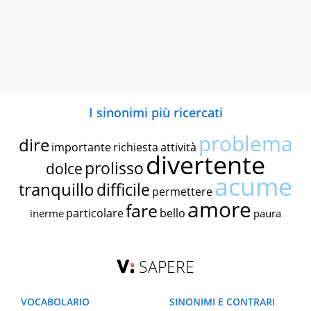
I sinonimi più ricercati
problema
dire
importante
richiesta
attività
divertente
prolisso
dolce
acume
tranquillo
difficile
permettere
amore
fare
particolare
bello
inerme
paura
SAPERE
VOCABOLARIO
SINONIMI E CONTRARI