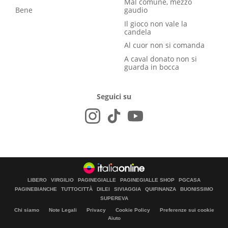
Mal comune, mezzo
Bene
gaudio
Il gioco non vale la
candela
Al cuor non si comanda
A caval donato non si
guarda in bocca
Seguici su
LIBERO
VIRGILIO
PAGINEGIALLE
PAGINEGIALLE SHOP
PGCASA
PAGINEBIANCHE
TUTTOCITTÀ
DILEI
SIVIAGGIA
QUIFINANZA
BUONISSIMO
SUPEREVA
Chi siamo
Note Legali
Privacy
Cookie Policy
Preferenze sui cookie
Aiuto