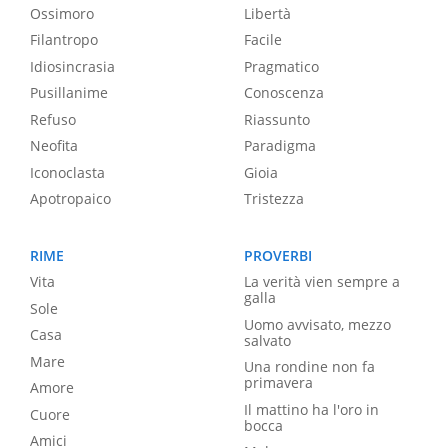
Ossimoro
Libertà
Filantropo
Facile
Idiosincrasia
Pragmatico
Pusillanime
Conoscenza
Refuso
Riassunto
Neofita
Paradigma
Iconoclasta
Gioia
Apotropaico
Tristezza
RIME
PROVERBI
Vita
La verità vien sempre a
galla
Sole
Uomo avvisato, mezzo
Casa
salvato
Mare
Una rondine non fa
primavera
Amore
Il mattino ha l'oro in
Cuore
bocca
Amici