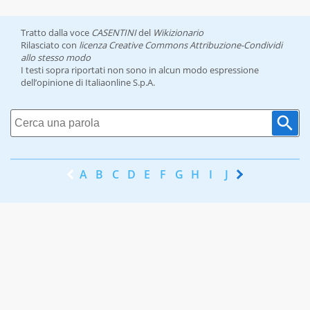
Tratto dalla voce
CASENTINI
del
Wikizionario
Rilasciato con
licenza Creative Commons Attribuzione-Condividi
allo stesso modo
I testi sopra riportati non sono in alcun modo espressione
dell’opinione di Italiaonline S.p.A.
A
B
C
D
E
F
G
H
I
J
K
L
M
N