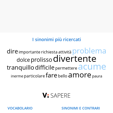
I sinonimi più ricercati
problema
dire
importante
richiesta
attività
divertente
prolisso
dolce
acume
tranquillo
difficile
permettere
amore
fare
particolare
bello
inerme
paura
SAPERE
VOCABOLARIO
SINONIMI E CONTRARI