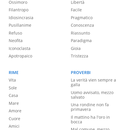
Ossimoro
Libertà
Filantropo
Facile
Idiosincrasia
Pragmatico
Pusillanime
Conoscenza
Refuso
Riassunto
Neofita
Paradigma
Iconoclasta
Gioia
Apotropaico
Tristezza
RIME
PROVERBI
Vita
La verità vien sempre a
galla
Sole
Uomo avvisato, mezzo
Casa
salvato
Mare
Una rondine non fa
primavera
Amore
Il mattino ha l'oro in
Cuore
bocca
Amici
Mal comune, mezzo