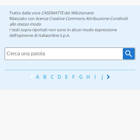
Tratto dalla voce
CASEMATTE
del
Wikizionario
Rilasciato con
licenza Creative Commons Attribuzione-Condividi
allo stesso modo
I testi sopra riportati non sono in alcun modo espressione
dell’opinione di Italiaonline S.p.A.
A
B
C
D
E
F
G
H
I
J
K
L
M
N