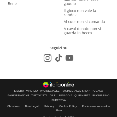
Bene
gaudio
Il gioco non vale la
candela
Al cuor non si comanda
A caval donato non si
guarda in bocca
Seguici su
LIBERO
VIRGILIO
PAGINEGIALLE
PAGINEGIALLE SHOP
PGCASA
PAGINEBIANCHE
TUTTOCITTÀ
DILEI
SIVIAGGIA
QUIFINANZA
BUONISSIMO
SUPEREVA
Chi siamo
Note Legali
Privacy
Cookie Policy
Preferenze sui cookie
Aiuto