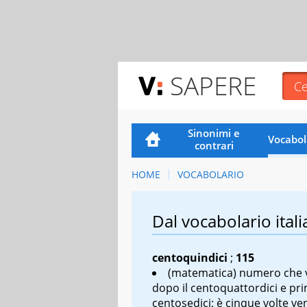
SAPERE
Sinonimi e
Vocabol
contrari
HOME
VOCABOLARIO
Dal vocabolario itali
centoquindici
;
115
(matematica) numero che 
dopo il centoquattordici e pr
centosedici; è cinque volte ven