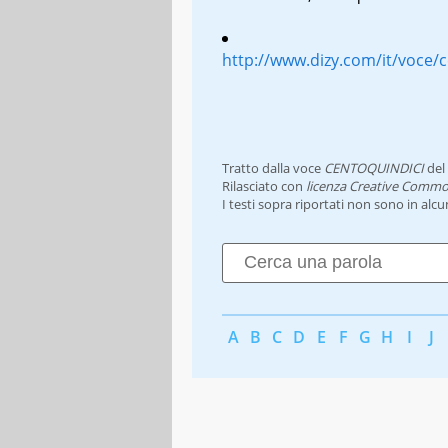
http://www.dizy.com/it/voce/
Tratto dalla voce
CENTOQUINDICI
del
Rilasciato con
licenza Creative Commo
I testi sopra riportati non sono in alc
A
B
C
D
E
F
G
H
I
J