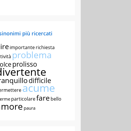
 sinonimi più ricercati
ire
importante
richiesta
problema
tività
prolisso
olce
divertente
ranquillo
difficile
acume
ermettere
fare
particolare
bello
nerme
amore
paura