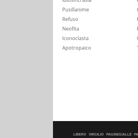
Idiosincrasia
Pusillanime
Refuso
Neofita
Iconoclasta
Apotropaico
LIBERO
VIRGILIO
PAGINEGIALLE
P