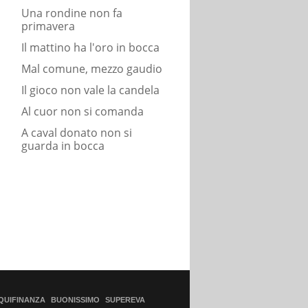
Una rondine non fa
primavera
Il mattino ha l'oro in bocca
Mal comune, mezzo gaudio
Il gioco non vale la candela
Al cuor non si comanda
A caval donato non si
guarda in bocca
QUIFINANZA
BUONISSIMO
SUPEREVA