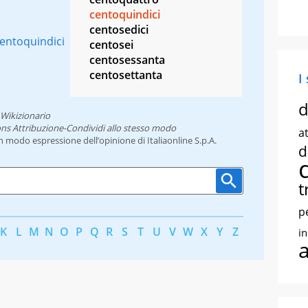
centoquindici
centosedici
centoquindici
centosei
centosessanta
centosettanta
I
d
Wikizionario
ns Attribuzione-Condividi allo stesso modo
at
un modo espressione dell’opinione di Italiaonline S.p.A.
d
t
p
K
L
M
N
O
P
Q
R
S
T
U
V
W
X
Y
Z
i