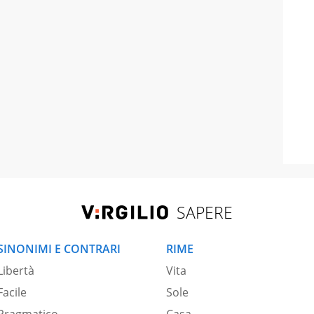
SAPERE
SINONIMI E CONTRARI
RIME
Libertà
Vita
Facile
Sole