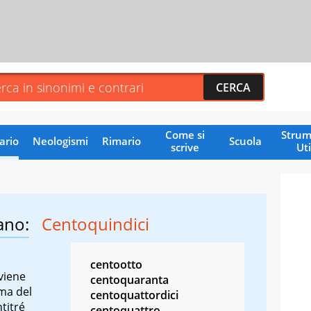
Come si
Strum
ario
Neologismi
Rimario
Scuola
scrive
Uti
ano:
Centoquindici
centootto
viene
centoquaranta
ima del
centoquattordici
titré
centoquattro