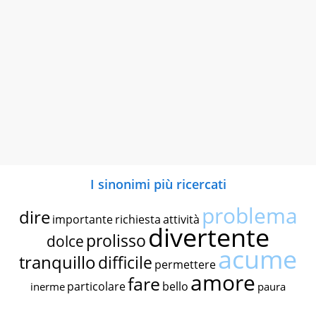
I sinonimi più ricercati
problema
dire
importante
richiesta
attività
divertente
prolisso
dolce
acume
tranquillo
difficile
permettere
amore
fare
particolare
bello
inerme
paura