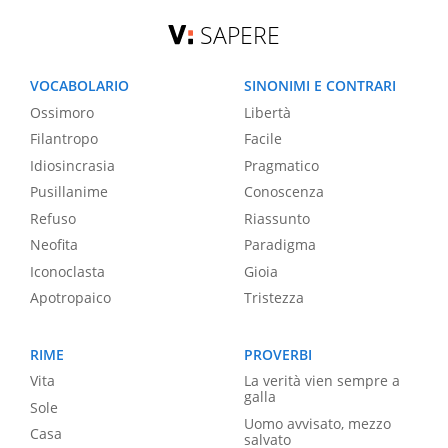
SAPERE
VOCABOLARIO
SINONIMI E CONTRARI
Ossimoro
Libertà
Filantropo
Facile
Idiosincrasia
Pragmatico
Pusillanime
Conoscenza
Refuso
Riassunto
Neofita
Paradigma
Iconoclasta
Gioia
Apotropaico
Tristezza
RIME
PROVERBI
Vita
La verità vien sempre a
galla
Sole
Uomo avvisato, mezzo
Casa
salvato