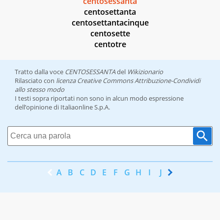
centosessanta
centosettanta
centosettantacinque
centosette
centotre
Tratto dalla voce
CENTOSESSANTA
del
Wikizionario
Rilasciato con
licenza Creative Commons Attribuzione-Condividi
allo stesso modo
I testi sopra riportati non sono in alcun modo espressione
dell’opinione di Italiaonline S.p.A.
A
B
C
D
E
F
G
H
I
J
K
L
M
N