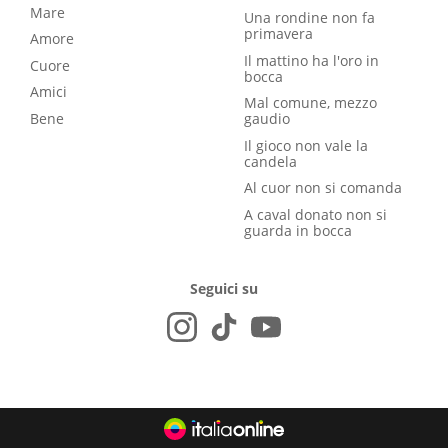
Mare
Una rondine non fa
primavera
Amore
Il mattino ha l'oro in
Cuore
bocca
Amici
Mal comune, mezzo
Bene
gaudio
Il gioco non vale la
candela
Al cuor non si comanda
A caval donato non si
guarda in bocca
Seguici su