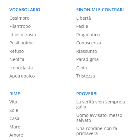
VOCABOLARIO
SINONIMI E CONTRARI
Ossimoro
Libertà
Filantropo
Facile
Idiosincrasia
Pragmatico
Pusillanime
Conoscenza
Refuso
Riassunto
Neofita
Paradigma
Iconoclasta
Gioia
Apotropaico
Tristezza
RIME
PROVERBI
Vita
La verità vien sempre a
galla
Sole
Uomo avvisato, mezzo
Casa
salvato
Mare
Una rondine non fa
primavera
Amore