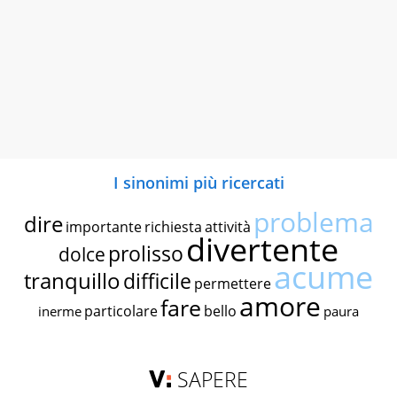
I sinonimi più ricercati
problema
dire
importante
richiesta
attività
divertente
prolisso
dolce
acume
tranquillo
difficile
permettere
amore
fare
particolare
bello
inerme
paura
SAPERE