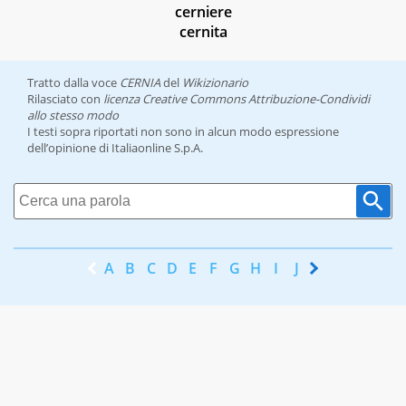
cerniere
cernita
Tratto dalla voce
CERNIA
del
Wikizionario
Rilasciato con
licenza Creative Commons Attribuzione-Condividi
allo stesso modo
I testi sopra riportati non sono in alcun modo espressione
dell’opinione di Italiaonline S.p.A.
A
B
C
D
E
F
G
H
I
J
K
L
M
N