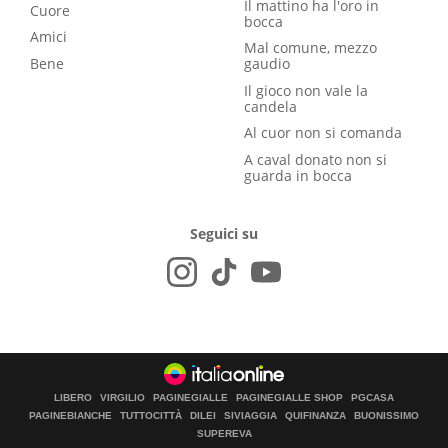
Il mattino ha l'oro in
Cuore
bocca
Amici
Mal comune, mezzo
Bene
gaudio
Il gioco non vale la
candela
Al cuor non si comanda
A caval donato non si
guarda in bocca
Seguici su
LIBERO
VIRGILIO
PAGINEGIALLE
PAGINEGIALLE SHOP
PGCASA
PAGINEBIANCHE
TUTTOCITTÀ
DILEI
SIVIAGGIA
QUIFINANZA
BUONISSIMO
SUPEREVA