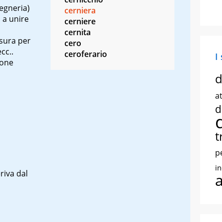
egneria)
cerniera
 a unire
cerniere
cernita
usura per
cero
cc..
ceroferario
I
one
d
at
d
t
p
i
riva dal