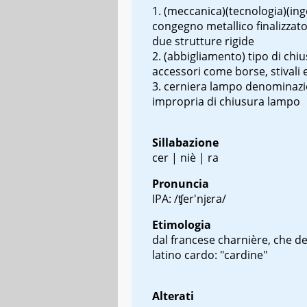
(meccanica)(tecnologia)(ing
congegno metallico finalizzato
due strutture rigide
(abbigliamento) tipo di chi
accessori come borse, stivali e
cerniera lampo
denominazi
impropria di chiusura lampo
Sillabazione
cer | niè | ra
Pronuncia
IPA: /ʧer'njɛra/
Etimologia
dal francese
charnière
, che de
latino
cardo
: "cardine"
Alterati