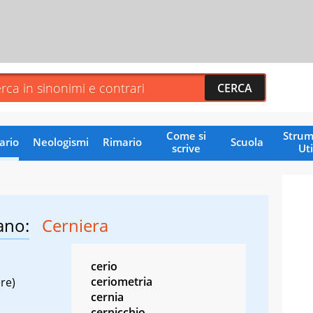
Come si
Strum
ario
Neologismi
Rimario
Scuola
scrive
Uti
ano:
Cerniera
cerio
ceriometria
ere)
cernia
cernicchio