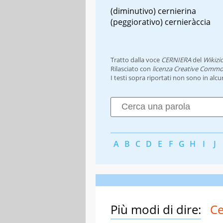
(diminutivo) cernierina
(peggiorativo) cernieràccia
Tratto dalla voce
CERNIERA
del
Wikizi
Rilasciato con
licenza Creative Commo
I testi sopra riportati non sono in alc
A
B
C
D
E
F
G
H
I
J
Più modi di dire:
Ce