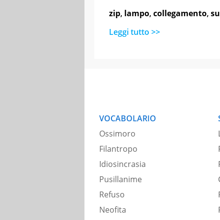
zip
,
lampo
,
collegamento
,
su
Leggi tutto >>
VOCABOLARIO
Ossimoro
Filantropo
Idiosincrasia
Pusillanime
Refuso
Neofita