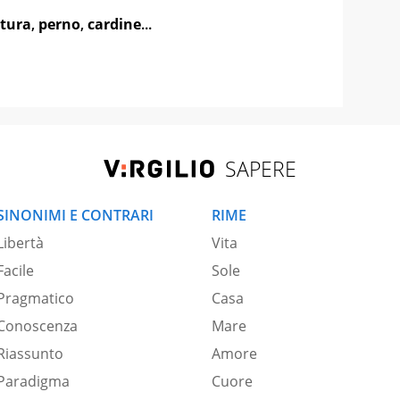
tura
,
perno
,
cardine
...
SAPERE
SINONIMI E CONTRARI
RIME
Libertà
Vita
Facile
Sole
Pragmatico
Casa
Conoscenza
Mare
Riassunto
Amore
Paradigma
Cuore