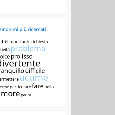
 sinonimi più ricercati
ire
importante
richiesta
problema
tività
prolisso
olce
divertente
ranquillo
difficile
acume
ermettere
fare
particolare
bello
nerme
amore
paura