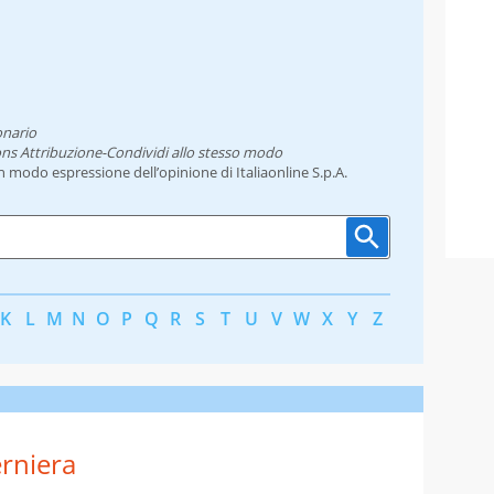
onario
ns Attribuzione-Condividi allo stesso modo
un modo espressione dell’opinione di Italiaonline S.p.A.
K
L
M
N
O
P
Q
R
S
T
U
V
W
X
Y
Z
rniera