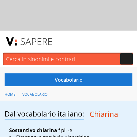
SAPERE
HOME
VOCABOLARIO
Dal vocabolario italiano:
Chiarina
Sostantivo
chiarina
f
pl. -e