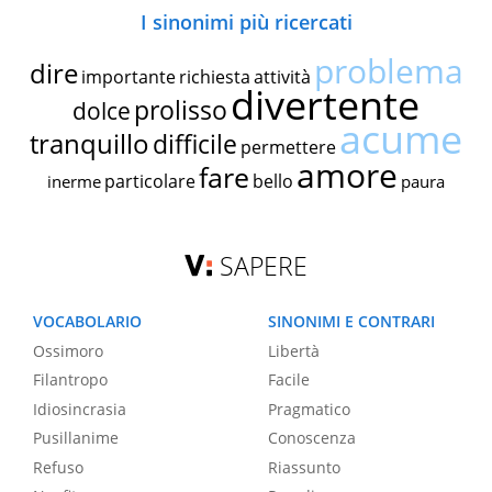
I sinonimi più ricercati
problema
dire
importante
richiesta
attività
divertente
prolisso
dolce
acume
tranquillo
difficile
permettere
amore
fare
particolare
bello
inerme
paura
SAPERE
VOCABOLARIO
SINONIMI E CONTRARI
Ossimoro
Libertà
Filantropo
Facile
Idiosincrasia
Pragmatico
Pusillanime
Conoscenza
Refuso
Riassunto