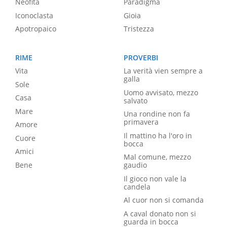
Neofita
Paradigma
Iconoclasta
Gioia
Apotropaico
Tristezza
RIME
PROVERBI
Vita
La verità vien sempre a
galla
Sole
Uomo avvisato, mezzo
Casa
salvato
Mare
Una rondine non fa
primavera
Amore
Il mattino ha l'oro in
Cuore
bocca
Amici
Mal comune, mezzo
Bene
gaudio
Il gioco non vale la
candela
Al cuor non si comanda
A caval donato non si
guarda in bocca