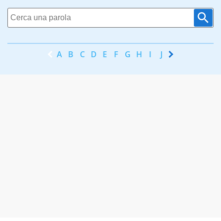
A
B
C
D
E
F
G
H
I
J
K
L
M
N