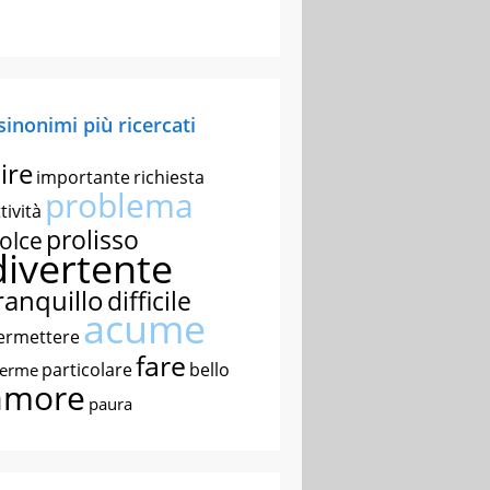
 sinonimi più ricercati
ire
importante
richiesta
problema
tività
prolisso
olce
divertente
ranquillo
difficile
acume
ermettere
fare
particolare
bello
nerme
amore
paura