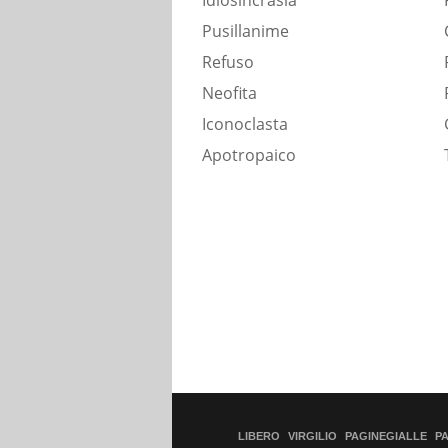
Idiosincrasia
Pusillanime
Refuso
Neofita
Iconoclasta
Apotropaico
LIBERO
VIRGILIO
PAGINEGIALLE
P