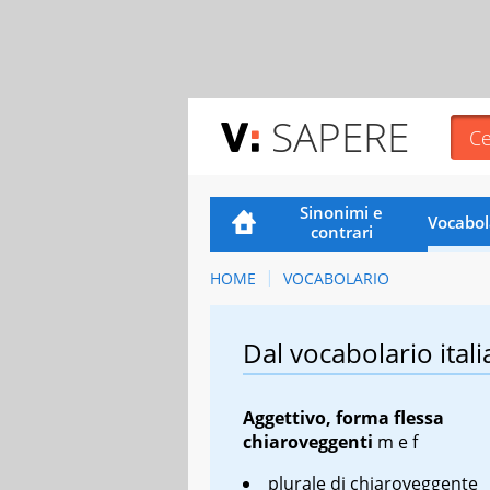
SAPERE
Sinonimi e
Vocabol
contrari
HOME
VOCABOLARIO
Dal vocabolario itali
Aggettivo, forma flessa
chiaroveggenti
m
e
f
plurale di chiaroveggente