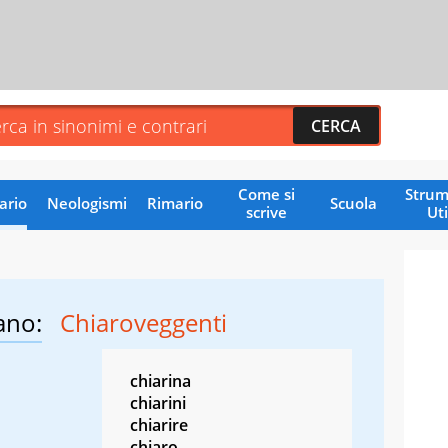
Come si
Strum
ario
Neologismi
Rimario
Scuola
scrive
Uti
ano:
Chiaroveggenti
chiarina
chiarini
chiarire
chiaro