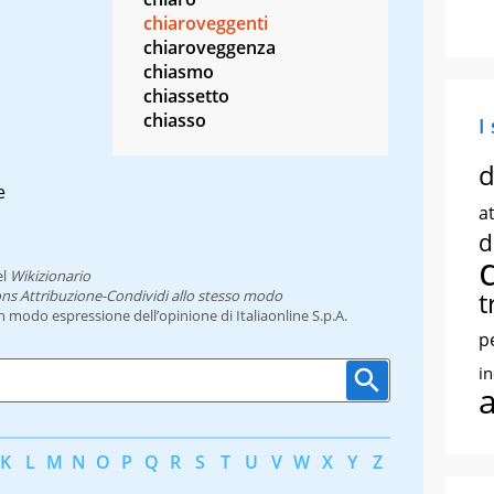
chiaroveggenti
chiaroveggenza
chiasmo
chiassetto
chiasso
I
d
e
at
d
el
Wikizionario
t
ns Attribuzione-Condividi allo stesso modo
un modo espressione dell’opinione di Italiaonline S.p.A.
p
i
K
L
M
N
O
P
Q
R
S
T
U
V
W
X
Y
Z