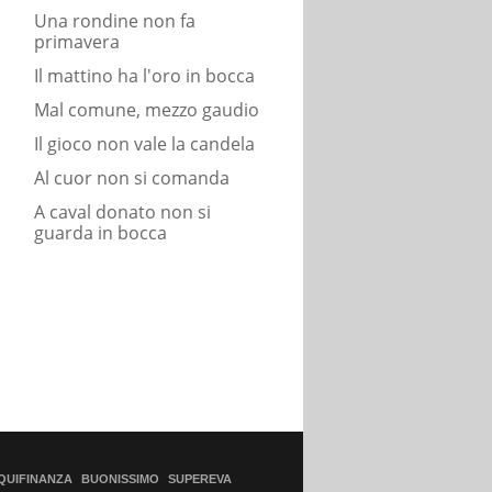
Una rondine non fa
primavera
Il mattino ha l'oro in bocca
Mal comune, mezzo gaudio
Il gioco non vale la candela
Al cuor non si comanda
A caval donato non si
guarda in bocca
QUIFINANZA
BUONISSIMO
SUPEREVA