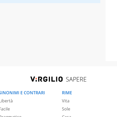
SAPERE
SINONIMI E CONTRARI
RIME
Libertà
Vita
Facile
Sole