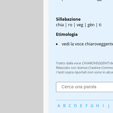
Sillabazione
chia | ro | veg | gèn | ti
Etimologia
vedi la voce chiaroveggent
Tratto dalla voce
CHIAROVEGGENTI
d
Rilasciato con
licenza Creative Commo
I testi sopra riportati non sono in alc
A
B
C
D
E
F
G
H
I
J