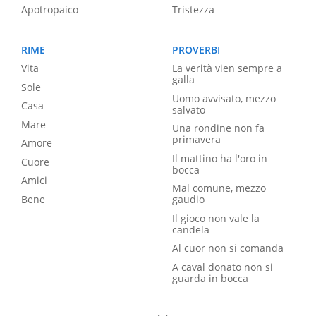
Apotropaico
Tristezza
RIME
PROVERBI
Vita
La verità vien sempre a
galla
Sole
Uomo avvisato, mezzo
Casa
salvato
Mare
Una rondine non fa
primavera
Amore
Il mattino ha l'oro in
Cuore
bocca
Amici
Mal comune, mezzo
Bene
gaudio
Il gioco non vale la
candela
Al cuor non si comanda
A caval donato non si
guarda in bocca