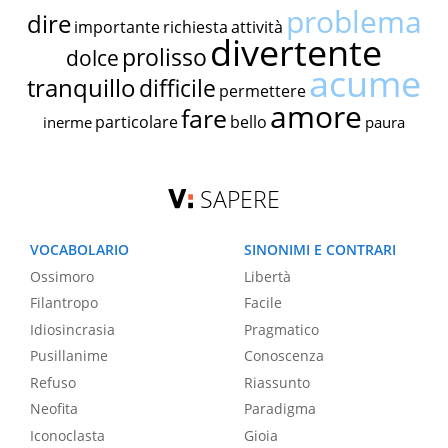
problema
dire
importante
richiesta
attività
divertente
prolisso
dolce
acume
tranquillo
difficile
permettere
amore
fare
particolare
bello
inerme
paura
SAPERE
VOCABOLARIO
SINONIMI E CONTRARI
Ossimoro
Libertà
Filantropo
Facile
Idiosincrasia
Pragmatico
Pusillanime
Conoscenza
Refuso
Riassunto
Neofita
Paradigma
Iconoclasta
Gioia