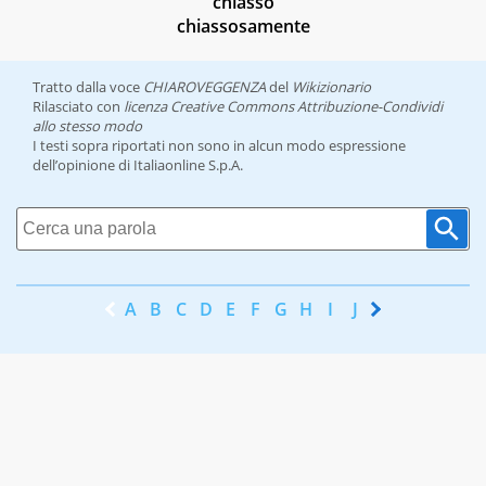
chiasso
chiassosamente
Tratto dalla voce
CHIAROVEGGENZA
del
Wikizionario
Rilasciato con
licenza Creative Commons Attribuzione-Condividi
allo stesso modo
I testi sopra riportati non sono in alcun modo espressione
dell’opinione di Italiaonline S.p.A.
A
B
C
D
E
F
G
H
I
J
K
L
M
N