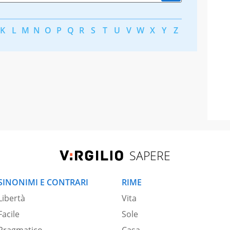
K
L
M
N
O
P
Q
R
S
T
U
V
W
X
Y
Z
SAPERE
SINONIMI E CONTRARI
RIME
Libertà
Vita
Facile
Sole