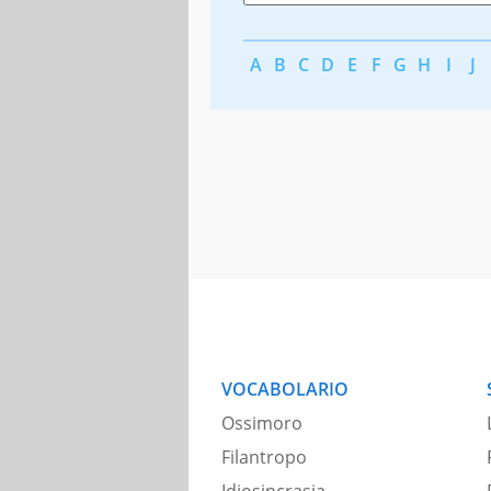
A
B
C
D
E
F
G
H
I
J
VOCABOLARIO
Ossimoro
Filantropo