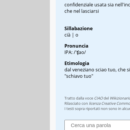
confidenziale usata sia nell'in
che nel lasciarsi
Sillabazione
cià | o
Pronuncia
IPA: /'ʧao/
Etimologia
dal veneziano
sciao tuo
, che s
"schiavo tuo"
Tratto dalla voce
CIAO
del
Wikizionari
Rilasciato con
licenza Creative Commo
I testi sopra riportati non sono in alc