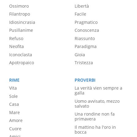
Ossimoro
Libertà
Filantropo
Facile
Idiosincrasia
Pragmatico
Pusillanime
Conoscenza
Refuso
Riassunto
Neofita
Paradigma
Iconoclasta
Gioia
Apotropaico
Tristezza
RIME
PROVERBI
Vita
La verità vien sempre a
galla
Sole
Uomo avvisato, mezzo
Casa
salvato
Mare
Una rondine non fa
primavera
Amore
Il mattino ha l'oro in
Cuore
bocca
Amici