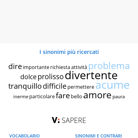
I sinonimi più ricercati
problema
dire
importante
richiesta
attività
divertente
prolisso
dolce
acume
tranquillo
difficile
permettere
amore
fare
particolare
bello
inerme
paura
SAPERE
VOCABOLARIO
SINONIMI E CONTRARI