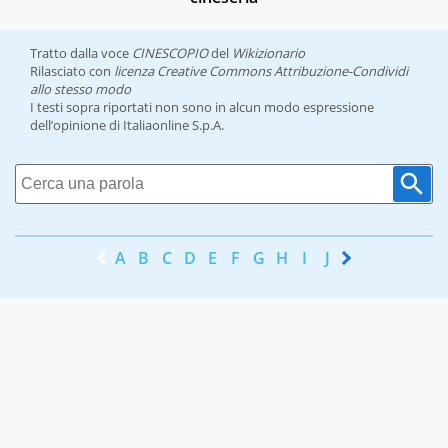
Tratto dalla voce
CINESCOPIO
del
Wikizionario
Rilasciato con
licenza Creative Commons Attribuzione-Condividi
allo stesso modo
I testi sopra riportati non sono in alcun modo espressione
dell’opinione di Italiaonline S.p.A.
A
B
C
D
E
F
G
H
I
J
K
L
M
N