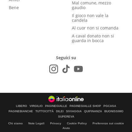
Mal comune, mezzo
Bene
gaudio
Il gioco non vale la
candela
Al cuor non si comanda
A caval donato non si
guarda in bocca
Seguici su
LIBERO
VIRGILIO
PAGINEGIALLE
PAGINEGIALLE SHOP
PGCASA
PAGINEBIANCHE
TUTTOCITTÀ
DILEI
SIVIAGGIA
QUIFINANZA
BUONISSIMO
SUPEREVA
Chi siamo
Note Legali
Privacy
Cookie Policy
Preferenze sui cookie
Aiuto