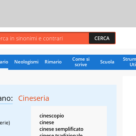
Come si
Strum
ario
Neologismi
Rimario
Scuola
scrive
Uti
ano:
Cineseria
cinescopio
cinese
erie)
cinese semplificato
cinese tradizionale