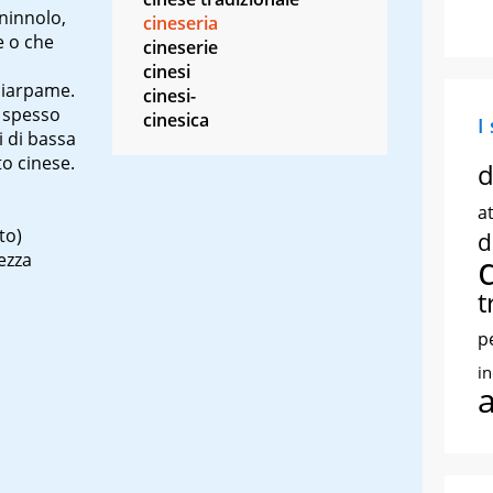
 ninnolo,
cineseria
e o che
cineserie
cinesi
 ciarpame.
cinesi-
o spesso
cinesica
I
i di bassa
to cinese.
d
at
to)
d
ezza
t
p
i