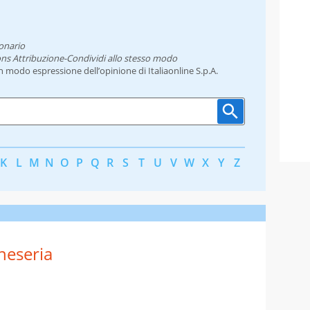
onario
ns Attribuzione-Condividi allo stesso modo
un modo espressione dell’opinione di Italiaonline S.p.A.
K
L
M
N
O
P
Q
R
S
T
U
V
W
X
Y
Z
neseria