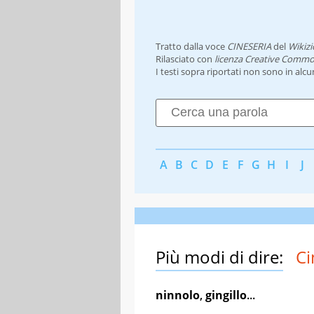
Tratto dalla voce
CINESERIA
del
Wikizi
Rilasciato con
licenza Creative Commo
I testi sopra riportati non sono in alc
A
B
C
D
E
F
G
H
I
J
Più modi di dire:
Ci
ninnolo
,
gingillo
...