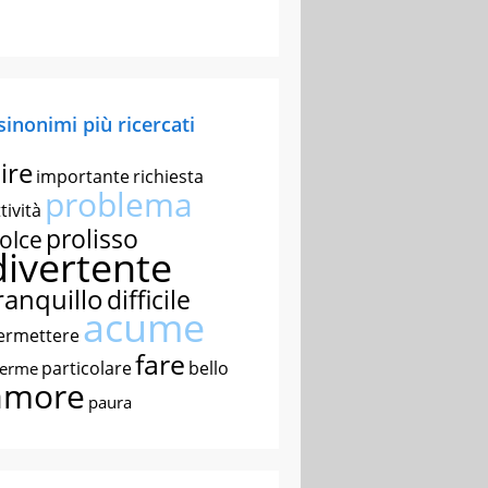
 sinonimi più ricercati
ire
importante
richiesta
problema
tività
prolisso
olce
divertente
ranquillo
difficile
acume
ermettere
fare
particolare
bello
nerme
amore
paura