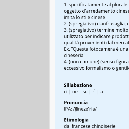
specificatamente al plurale
oggetto d'arredamento cines
imita lo stile cinese
(spregiativo) cianfrusaglia,
(spregiativo) termine molt
utilizzato per indicare prodott
qualità provenienti dal merca
Ex. "Questa fotocamera è una
cineseria"
(non comune) (senso figura
eccessivo formalismo o gentil
Sillabazione
ci | ne | se | rì | a
Pronuncia
IPA: /ʧineze'ria/
Etimologia
dal francese
chinoiserie