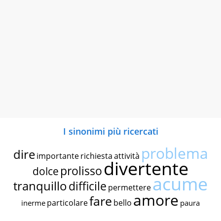
I sinonimi più ricercati
problema
dire
importante
richiesta
attività
divertente
prolisso
dolce
acume
tranquillo
difficile
permettere
amore
fare
particolare
bello
inerme
paura