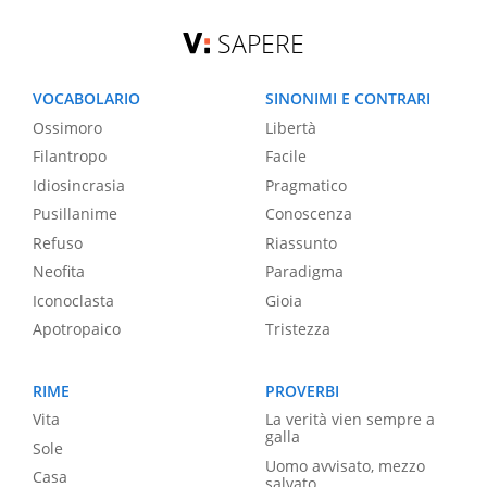
SAPERE
VOCABOLARIO
SINONIMI E CONTRARI
Ossimoro
Libertà
Filantropo
Facile
Idiosincrasia
Pragmatico
Pusillanime
Conoscenza
Refuso
Riassunto
Neofita
Paradigma
Iconoclasta
Gioia
Apotropaico
Tristezza
RIME
PROVERBI
Vita
La verità vien sempre a
galla
Sole
Uomo avvisato, mezzo
Casa
salvato