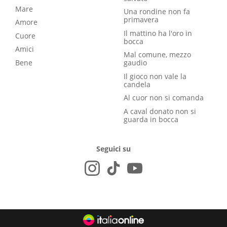
Mare
Una rondine non fa
primavera
Amore
Il mattino ha l'oro in
Cuore
bocca
Amici
Mal comune, mezzo
Bene
gaudio
Il gioco non vale la
candela
Al cuor non si comanda
A caval donato non si
guarda in bocca
Seguici su