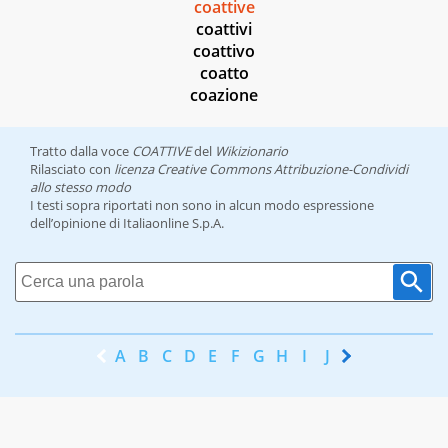
coattive
coattivi
coattivo
coatto
coazione
Tratto dalla voce
COATTIVE
del
Wikizionario
Rilasciato con
licenza Creative Commons Attribuzione-Condividi
allo stesso modo
I testi sopra riportati non sono in alcun modo espressione
dell’opinione di Italiaonline S.p.A.
A
B
C
D
E
F
G
H
I
J
K
L
M
N