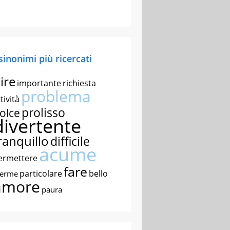
 sinonimi più ricercati
ire
importante
richiesta
problema
tività
prolisso
olce
divertente
ranquillo
difficile
acume
ermettere
fare
particolare
bello
nerme
amore
paura