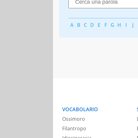
A
B
C
D
E
F
G
H
I
J
VOCABOLARIO
Ossimoro
Filantropo