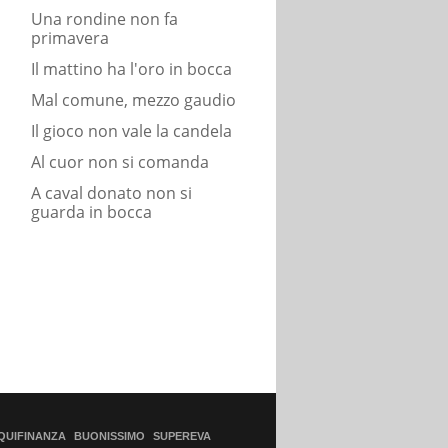
Una rondine non fa
primavera
Il mattino ha l'oro in bocca
Mal comune, mezzo gaudio
Il gioco non vale la candela
Al cuor non si comanda
A caval donato non si
guarda in bocca
QUIFINANZA
BUONISSIMO
SUPEREVA