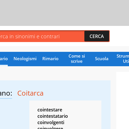
Come si
Strum
ario
Neologismi
Rimario
Scuola
scrive
Uti
ano:
Coitarca
cointestare
cointestatario
coinvolgenti
coinvolgere