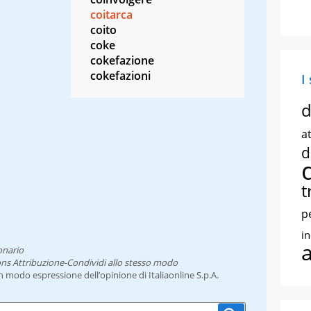
coitarca
coito
coke
cokefazione
cokefazioni
I
d
at
d
t
p
i
onario
ns Attribuzione-Condividi allo stesso modo
un modo espressione dell’opinione di Italiaonline S.p.A.