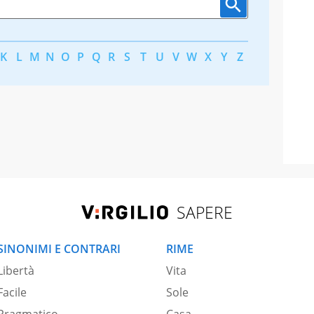
K
L
M
N
O
P
Q
R
S
T
U
V
W
X
Y
Z
SAPERE
SINONIMI E CONTRARI
RIME
Libertà
Vita
Facile
Sole