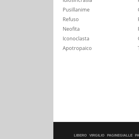
Idiosincrasia
Pusillanime
Refuso
Neofita
Iconoclasta
Apotropaico
LIBERO
VIRGILIO
PAGINEGIALLE
P