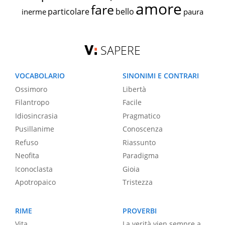
amore
fare
particolare
bello
inerme
paura
SAPERE
VOCABOLARIO
SINONIMI E CONTRARI
Ossimoro
Libertà
Filantropo
Facile
Idiosincrasia
Pragmatico
Pusillanime
Conoscenza
Refuso
Riassunto
Neofita
Paradigma
Iconoclasta
Gioia
Apotropaico
Tristezza
RIME
PROVERBI
Vita
La verità vien sempre a