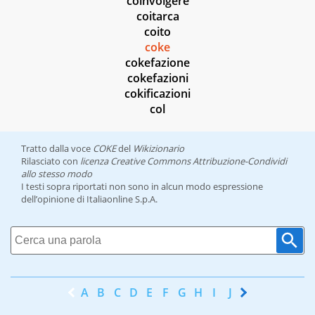
coinvolgere
coitarca
coito
coke
cokefazione
cokefazioni
cokificazioni
col
Tratto dalla voce
COKE
del
Wikizionario
Rilasciato con
licenza Creative Commons Attribuzione-Condividi
allo stesso modo
I testi sopra riportati non sono in alcun modo espressione
dell’opinione di Italiaonline S.p.A.
A
B
C
D
E
F
G
H
I
J
K
L
M
N