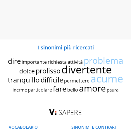
I sinonimi più ricercati
problema
dire
importante
richiesta
attività
divertente
prolisso
dolce
acume
tranquillo
difficile
permettere
amore
fare
particolare
bello
inerme
paura
SAPERE
VOCABOLARIO
SINONIMI E CONTRARI