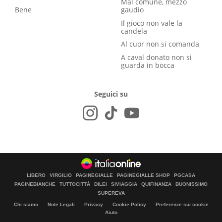
Mal comune, mezzo
Bene
gaudio
Il gioco non vale la
candela
Al cuor non si comanda
A caval donato non si
guarda in bocca
Seguici su
LIBERO
VIRGILIO
PAGINEGIALLE
PAGINEGIALLE SHOP
PGCASA
PAGINEBIANCHE
TUTTOCITTÀ
DILEI
SIVIAGGIA
QUIFINANZA
BUONISSIMO
SUPEREVA
Chi siamo
Note Legali
Privacy
Cookie Policy
Preferenze sui cookie
Aiuto