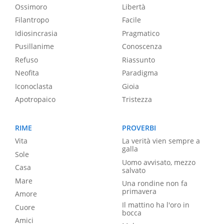
Ossimoro
Libertà
Filantropo
Facile
Idiosincrasia
Pragmatico
Pusillanime
Conoscenza
Refuso
Riassunto
Neofita
Paradigma
Iconoclasta
Gioia
Apotropaico
Tristezza
RIME
PROVERBI
Vita
La verità vien sempre a
galla
Sole
Uomo avvisato, mezzo
Casa
salvato
Mare
Una rondine non fa
primavera
Amore
Il mattino ha l'oro in
Cuore
bocca
Amici