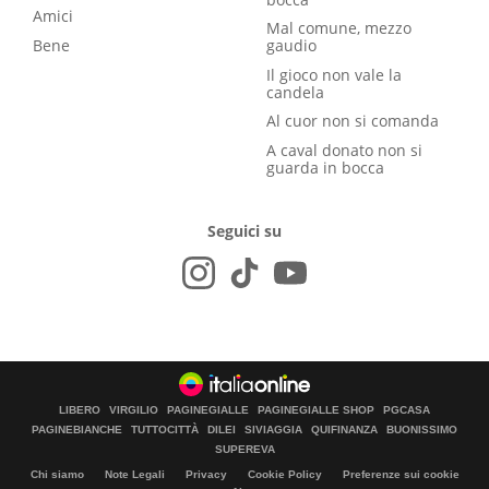
Amici
Mal comune, mezzo
Bene
gaudio
Il gioco non vale la
candela
Al cuor non si comanda
A caval donato non si
guarda in bocca
Seguici su
LIBERO
VIRGILIO
PAGINEGIALLE
PAGINEGIALLE SHOP
PGCASA
PAGINEBIANCHE
TUTTOCITTÀ
DILEI
SIVIAGGIA
QUIFINANZA
BUONISSIMO
SUPEREVA
Chi siamo
Note Legali
Privacy
Cookie Policy
Preferenze sui cookie