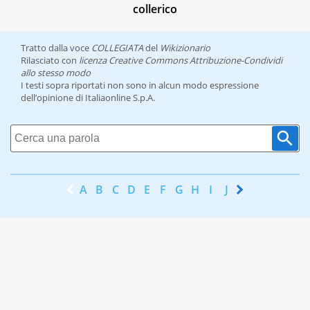
collerico
Tratto dalla voce
COLLEGIATA
del
Wikizionario
Rilasciato con
licenza Creative Commons Attribuzione-Condividi
allo stesso modo
I testi sopra riportati non sono in alcun modo espressione
dell’opinione di Italiaonline S.p.A.
A
B
C
D
E
F
G
H
I
J
K
L
M
N