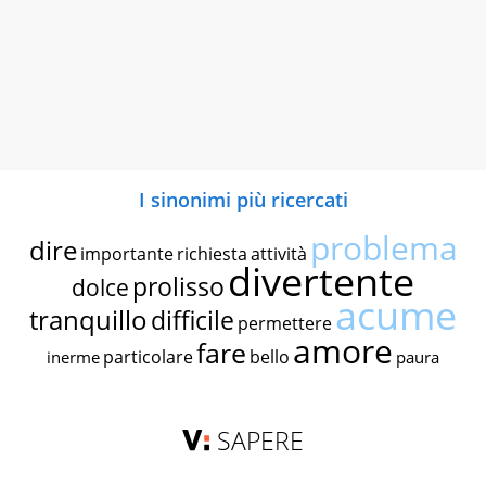
I sinonimi più ricercati
problema
dire
importante
richiesta
attività
divertente
prolisso
dolce
acume
tranquillo
difficile
permettere
amore
fare
particolare
bello
inerme
paura
SAPERE