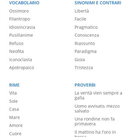
VOCABOLARIO
SINONIMI E CONTRARI
Ossimoro
Libertà
Filantropo
Facile
Idiosincrasia
Pragmatico
Pusillanime
Conoscenza
Refuso
Riassunto
Neofita
Paradigma
Iconoclasta
Gioia
Apotropaico
Tristezza
RIME
PROVERBI
Vita
La verità vien sempre a
galla
Sole
Uomo avvisato, mezzo
Casa
salvato
Mare
Una rondine non fa
primavera
Amore
Il mattino ha l'oro in
Cuore
bocca